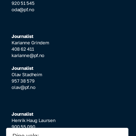
920 51 545
oda@pf.no
Journalist
Karianne Grindem
408 62 411
karianne@pf.no
Journalist
Olav Stadheim
957 38 579
olav@pf.no
Journalist
Henrik Haug Laursen
900 55 090
henrik@pf.no