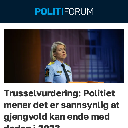
Emne:
benedicte
bjørnland
Trusselvurdering: Politiet
mener det er sannsynlig at
gjengvold kan ende med