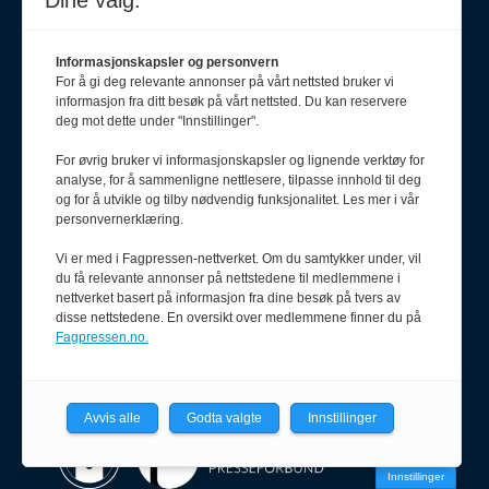
Dine valg:
Annonseselger
Vidar Hovind
Informasjonskapsler og personvern
913 33 035
For å gi deg relevante annonser på vårt nettsted bruker vi
informasjon fra ditt besøk på vårt nettsted. Du kan reservere
vidar@salgsfabrikken.no
deg mot dette under "Innstillinger".
For øvrig bruker vi informasjonskapsler og lignende verktøy for
analyse, for å sammenligne nettlesere, tilpasse innhold til deg
og for å utvikle og tilby nødvendig funksjonalitet. Les mer i vår
personvernerklæring.
Vi er med i Fagpressen-nettverket. Om du samtykker under, vil
du få relevante annonser på nettstedene til medlemmene i
nettverket basert på informasjon fra dine besøk på tvers av
disse nettstedene. En oversikt over medlemmene finner du på
Fagpressen.no.
Avvis alle
Godta valgte
Innstillinger
Innstillinger