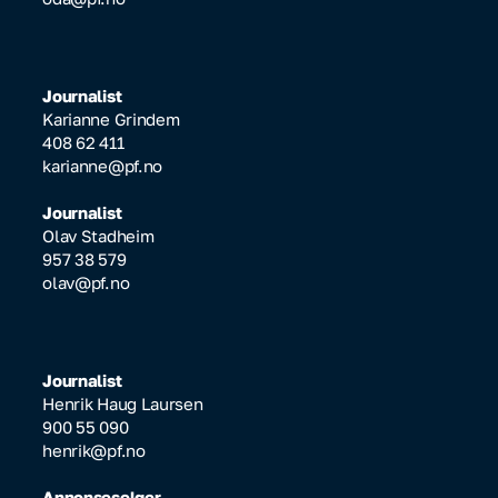
Journalist
Karianne Grindem
408 62 411
karianne@pf.no
Journalist
Olav Stadheim
957 38 579
olav@pf.no
Journalist
Henrik Haug Laursen
900 55 090
henrik@pf.no
Annonseselger