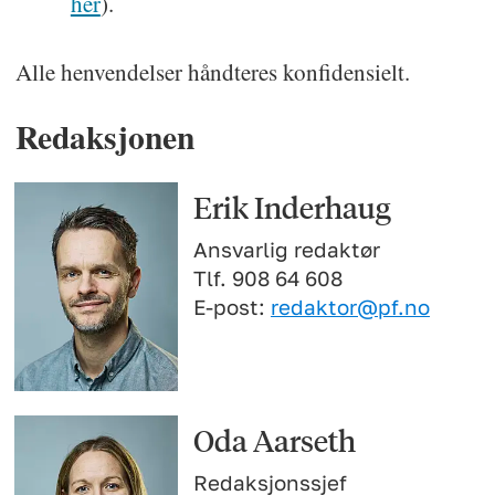
her
).
Alle henvendelser håndteres konfidensielt.
Redaksjonen
Erik Inderhaug
Ansvarlig redaktør
Tlf. 908 64 608
E-post:
redaktor@pf.no
Oda Aarseth
Redaksjonssjef