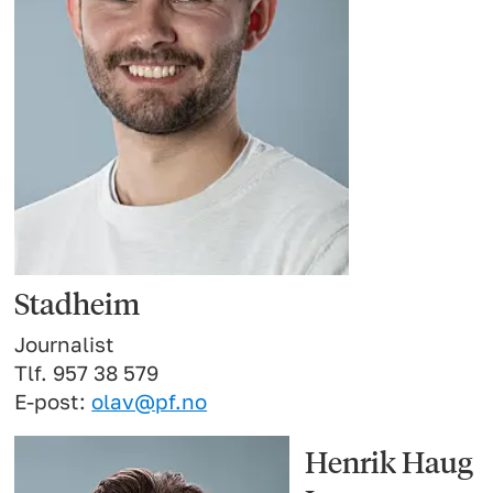
Stadheim
Journalist
Tlf. 957 38 579
E-post:
olav@pf.no
Henrik Haug