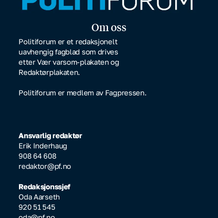
Om oss
Politiforum er et redaksjonelt
uavhengig fagblad som drives
etter Vær varsom-plakaten og
Redaktørplakaten.
Politiforum er medlem av Fagpressen.
Ansvarlig redaktør
Erik Inderhaug
908 64 608
redaktor@pf.no
Redaksjonssjef
Oda Aarseth
920 51 545
oda@pf.no