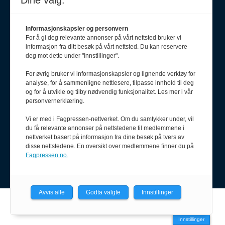
Dine valg:
Informasjonskapsler og personvern
For å gi deg relevante annonser på vårt nettsted bruker vi
informasjon fra ditt besøk på vårt nettsted. Du kan reservere
deg mot dette under "Innstillinger".
For øvrig bruker vi informasjonskapsler og lignende verktøy for
analyse, for å sammenligne nettlesere, tilpasse innhold til deg
Meld deg på nyhetsbrev
og for å utvikle og tilby nødvendig funksjonalitet. Les mer i vår
personvernerklæring.
Vi er med i Fagpressen-nettverket. Om du samtykker under, vil
du få relevante annonser på nettstedene til medlemmene i
nettverket basert på informasjon fra dine besøk på tvers av
disse nettstedene. En oversikt over medlemmene finner du på
Fagpressen.no.
Avvis alle
Godta valgte
Innstillinger
Powered by Labrador CMS
Innstillinger