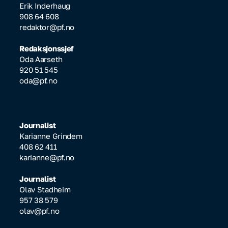
Erik Inderhaug
908 64 608
redaktor@pf.no
Redaksjonssjef
Oda Aarseth
920 51 545
oda@pf.no
Journalist
Karianne Grindem
408 62 411
karianne@pf.no
Journalist
Olav Stadheim
957 38 579
olav@pf.no