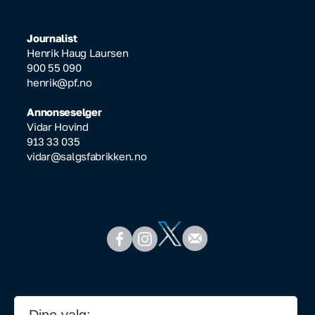
Journalist
Henrik Haug Laursen
900 55 090
henrik@pf.no
Annonseselger
Vidar Hovind
913 33 035
vidar@salgsfabrikken.no