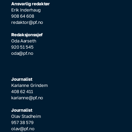
Ansvarlig redaktør
Erik Inderhaug
908 64 608
redaktor@pf.no
Redaksjonssjef
Oda Aarseth
920 51 545
oda@pf.no
Journalist
Karianne Grindem
408 62 411
karianne@pf.no
Journalist
Olav Stadheim
957 38 579
olav@pf.no