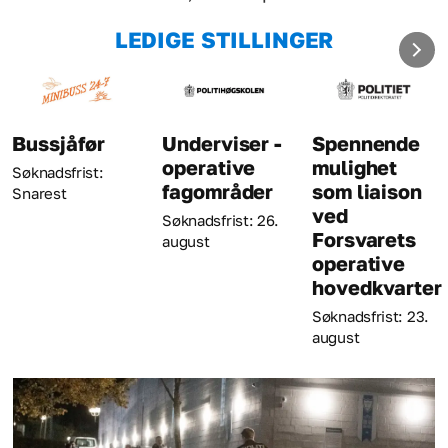
LEDIGE STILLINGER
Underviser -
Spennende
Kriminalt
operative
mulighet
Søknadsfrist: 
fagområder
som liaison
august
ved
Søknadsfrist: 26.
Forsvarets
august
operative
hovedkvarter
Søknadsfrist: 23.
august