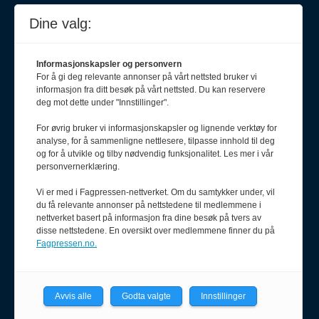
Dine valg:
Journalist
Informasjonskapsler og personvern
Henrik Haug Laursen
For å gi deg relevante annonser på vårt nettsted bruker vi
900 55 090
informasjon fra ditt besøk på vårt nettsted. Du kan reservere
henrik@pf.no
deg mot dette under "Innstillinger".
Annonseselger
For øvrig bruker vi informasjonskapsler og lignende verktøy for
analyse, for å sammenligne nettlesere, tilpasse innhold til deg
Vidar Hovind
og for å utvikle og tilby nødvendig funksjonalitet. Les mer i vår
913 33 035
personvernerklæring.
vidar@salgsfabrikken.no
Vi er med i Fagpressen-nettverket. Om du samtykker under, vil
du få relevante annonser på nettstedene til medlemmene i
nettverket basert på informasjon fra dine besøk på tvers av
disse nettstedene. En oversikt over medlemmene finner du på
Fagpressen.no.
Avvis alle
Godta valgte
Innstillinger