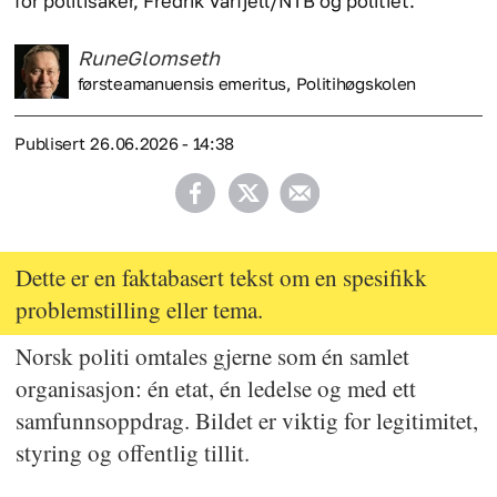
for politisaker, Fredrik Varfjell/NTB og politiet.
Rune
Glomseth
førsteamanuensis emeritus, Politihøgskolen
Publisert
26.06.2026 - 14:38
Dette er en faktabasert tekst om en spesifikk
problemstilling eller tema.
Norsk politi omtales gjerne som én samlet
organisasjon: én etat, én ledelse og med ett
samfunnsoppdrag. Bildet er viktig for legitimitet,
styring og offentlig tillit.