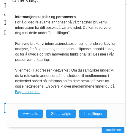
Dine valg:
Den viktigste maktkampen i norsk politi handler
derfor kanskje ikke om hvem som leder etaten.
Informasjonskapsler og personvern
Den handler om hvem som får definere hva
For å gi deg relevante annonser på vårt nettsted bruker vi
informasjon fra ditt besøk på vårt nettsted. Du kan reservere
politiet skal være.
deg mot dette under "Innstillinger".
For øvrig bruker vi informasjonskapsler og lignende verktøy for
REFERANSER
analyse, for å sammenligne nettlesere, tilpasse innhold til deg
og for å utvikle og tilby nødvendig funksjonalitet. Les mer i vår
personvernerklæring.
Christensen, T., Lægreid, P.,
Vi er med i Fagpressen-nettverket. Om du samtykker under, vil
du få relevante annonser på nettstedene til medlemmene i
Roness, P. G., & Røvik, K. A. (2021).
nettverket basert på informasjon fra dine besøk på tvers av
disse nettstedene. En oversikt over medlemmene finner du på
Organisasjonsteori for offentlig
Fagpressen.no.
sektor
(4. utg.).
FAG
FAGARTIKKEL
Universitetsforlaget.
Avvis alle
Godta valgte
Innstillinger
Hansen, M. N., Hjellbrekke, J., &
Innstillinger