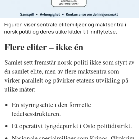
Figuren viser sentrale elitemiljøer og maktsentra i
norsk politi og deres ulike kilder til innflytelse.
Flere eliter – ikke én
Samlet sett fremstår norsk politi ikke som styrt av
én samlet elite, men av flere maktsentra som
virker parallelt og påvirker etatens utvikling på
ulike måter:
En styringselite i den formelle
ledelsesstrukturen.
Et operativt tyngdepunkt i Oslo politidistrikt.
Nasjonale spesialmiljøer som Kripos, Økokrim