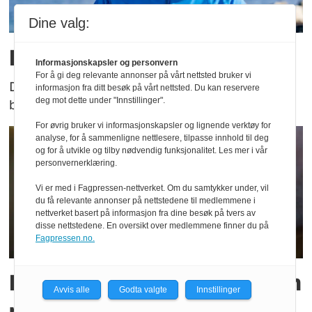
Dine valg:
Han er ny FOT-leder
Informasjonskapsler og personvern
For å gi deg relevante annonser på vårt nettsted bruker vi
Den nye FOT-lederen i Møre og Romsdal har
informasjon fra ditt besøk på vårt nettsted. Du kan reservere
deg mot dette under "Innstillinger".
både lang erfaring og bred kompetanse.
For øvrig bruker vi informasjonskapsler og lignende verktøy for
analyse, for å sammenligne nettlesere, tilpasse innhold til deg
og for å utvikle og tilby nødvendig funksjonalitet. Les mer i vår
personvernerklæring.
Vi er med i Fagpressen-nettverket. Om du samtykker under, vil
du få relevante annonser på nettstedene til medlemmene i
nettverket basert på informasjon fra dine besøk på tvers av
disse nettstedene. En oversikt over medlemmene finner du på
Fagpressen.no.
Elektroniske sigaretter som
Avvis alle
Godta valgte
Innstillinger
rekruttering