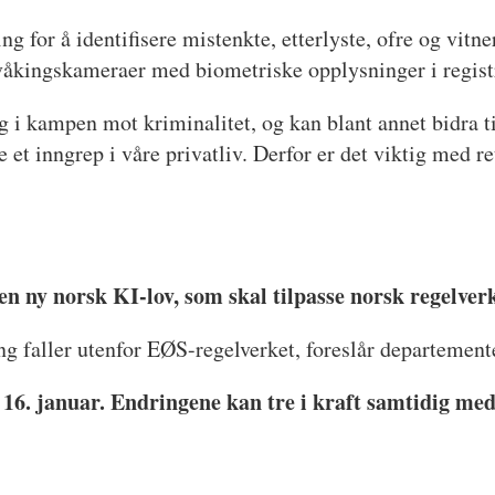
ng for å identifisere mistenkte, etterlyste, ofre og vit
ervåkingskameraer med biometriske opplysninger i regis
ig i kampen mot kriminalitet, og kan blant annet bidra ti
 et inngrep i våre privatliv. Derfor er det viktig med r
 en ny norsk KI-lov, som skal tilpasse norsk regelve
ng faller utenfor EØS-regelverket, foreslår departement
er 16. januar. Endringene kan tre i kraft samtidig me