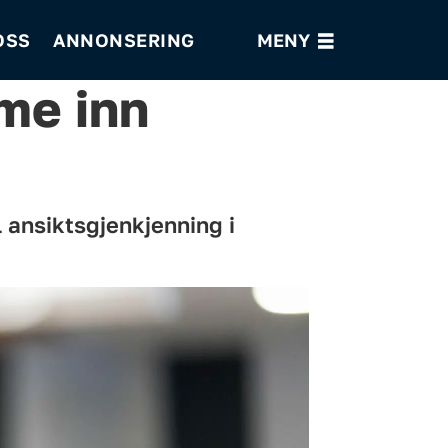
OSS
ANNONSERING
me inn
l ansiktsgjenkjenning i