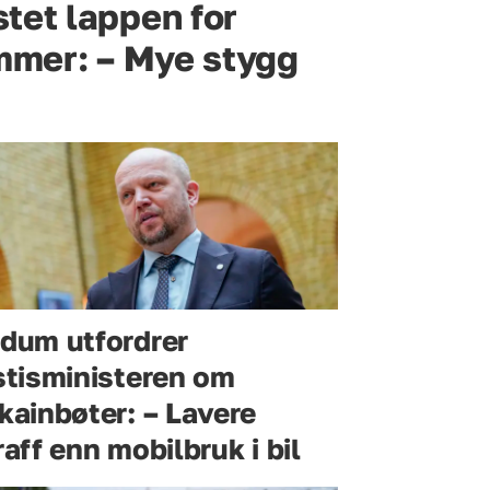
tet lappen for
ommer: – Mye stygg
dum utfordrer
stisministeren om
kainbøter: – Lavere
raff enn mobilbruk i bil