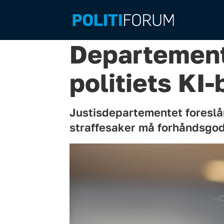
Departement
politiets KI-
Justisdepartementet foreslår 
straffesaker må forhåndsgo