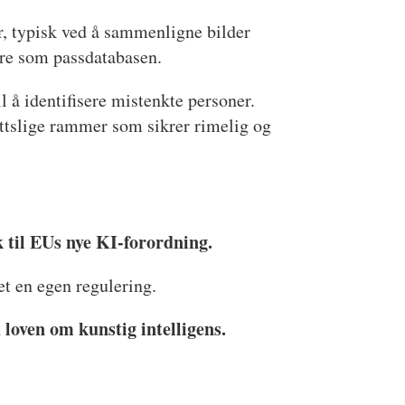
ner, typisk ved å sammenligne bilder
tre som passdatabasen.
l å identifisere mistenkte personer.
ettslige rammer som sikrer rimelig og
rk til EUs nye KI-forordning.
et en egen regulering.
d loven om kunstig intelligens.