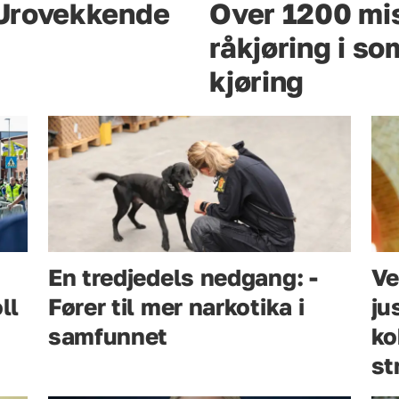
– Urovekkende
Over 1200 mis
råkjøring i s
kjøring
En tredjedels nedgang: -
Ve
ll
Fører til mer narkotika i
ju
samfunnet
ko
st