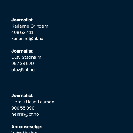
Journalist
Karianne Grindem
408 62 411
karianne@pf.no
Journalist
Olav Stadheim
957 38 579
olav@pf.no
Journalist
Henrik Haug Laursen
900 55 090
henrik@pf.no
Annonseselger
Vidar Hovind