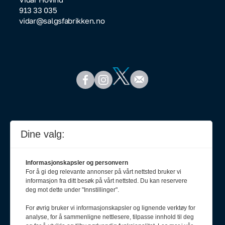
913 33 035
vidar@salgsfabrikken.no
Dine valg:
Informasjonskapsler og personvern
For å gi deg relevante annonser på vårt nettsted bruker vi
informasjon fra ditt besøk på vårt nettsted. Du kan reservere
deg mot dette under "Innstillinger".
For øvrig bruker vi informasjonskapsler og lignende verktøy for
analyse, for å sammenligne nettlesere, tilpasse innhold til deg
Meld deg på nyhetsbrev