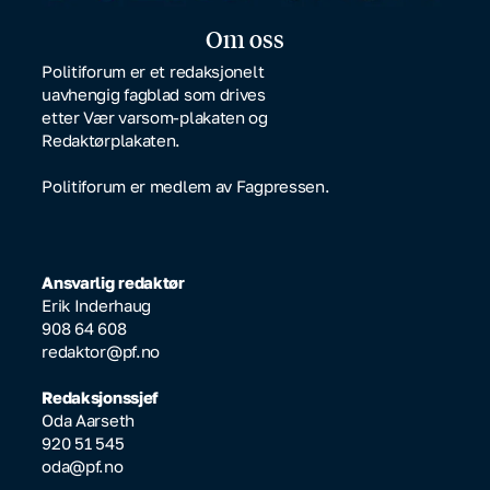
Om oss
Politiforum er et redaksjonelt
uavhengig fagblad som drives
etter Vær varsom-plakaten og
Redaktørplakaten.
Politiforum er medlem av Fagpressen.
Ansvarlig redaktør
Erik Inderhaug
908 64 608
redaktor@pf.no
Redaksjonssjef
Oda Aarseth
920 51 545
oda@pf.no