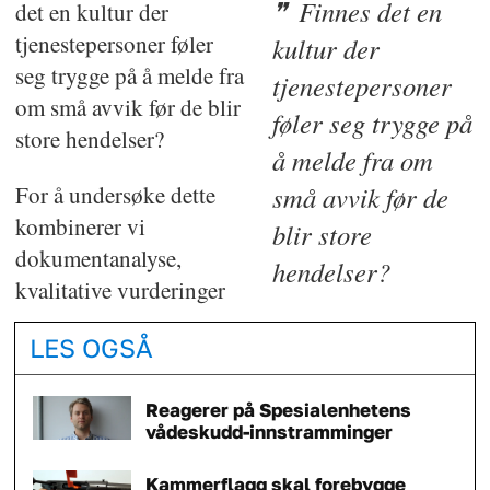
Finnes det en
det en kultur der
tjenestepersoner føler
kultur der
seg trygge på å melde fra
tjenestepersoner
om små avvik før de blir
føler seg trygge på
store hendelser?
å melde fra om
For å undersøke dette
små avvik før de
kombinerer vi
blir store
dokumentanalyse,
hendelser?
kvalitative vurderinger
LES OGSÅ
Reagerer på Spesialenhetens
vådeskudd-innstramminger
Kammerflagg skal forebygge