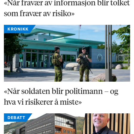
«Når fravær av informasjon blir tolket
som fravær av risiko»
KRONIKK
«Når soldaten blir politimann – og
hva vi risikerer å miste»
DEBATT