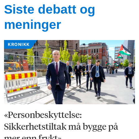
Siste debatt og
meninger
KRONIKK
«Personbeskyttelse:
Sikkerhetstiltak må bygge på
mer enn frykt»