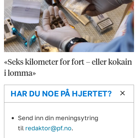
«Seks kilometer for fort – eller kokain
i lomma»
HAR DU NOE PÅ HJERTET?
Send inn din meningsytring
til
redaktor@pf.no
.