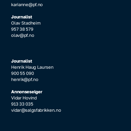
karianne@pf.no
Journalist
Olav Stadheim
957 38 579
olav@pf.no
Journalist
Henrik Haug Laursen
900 55 090
henrik@pf.no
Annonseselger
Vidar Hovind
913 33 035
vidar@salgsfabrikken.no