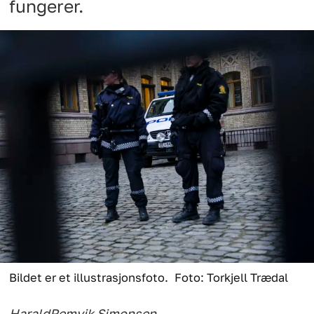
fungerer.
Bildet er et illustrasjonsfoto.
Foto: Torkjell Trædal
Harald
Remvik Simonsen