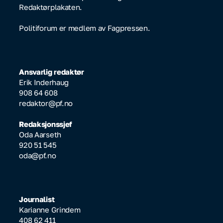
Redaktørplakaten.
Politiforum er medlem av Fagpressen.
Ansvarlig redaktør
Erik Inderhaug
908 64 608
redaktor@pf.no
Redaksjonssjef
Oda Aarseth
920 51 545
oda@pf.no
Journalist
Karianne Grindem
408 62 411