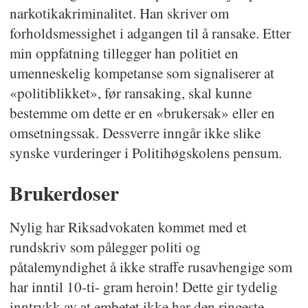
narkotikakriminalitet. Han skriver om
forholdsmessighet i adgangen til å ransake. Etter
min oppfatning tillegger han politiet en
umenneskelig kompetanse som signaliserer at
«politiblikket», før ransaking, skal kunne
bestemme om dette er en «brukersak» eller en
omsetningssak. Dessverre inngår ikke slike
synske vurderinger i Politihøgskolens pensum.
Brukerdoser
Nylig har Riksadvokaten kommet med et
rundskriv som pålegger politi og
påtalemyndighet å ikke straffe rusavhengige som
har inntil 10-ti- gram heroin! Dette gir tydelig
inntrykk av at embetet ikke har den ringeste