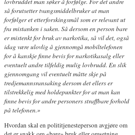
lovbruddet man søker å forfølge. For det andre
så forutsetter tvangsmiddelbruker at man
forfølger et etterforskingsmål som er relevant ut
fra mistanken i saken. Så dersom en person bare
er mistenkt for bruk av narkotika, så vil det, også
idag være ulovlig å gjennomgå mobiltelefonen
for å kanskje finne bevis for narkotikasalg eller
eventuelt andre tilfeldig mulig lovbrudd. En slik
gjennomgang vil eventuelt måtte skje på
tredjemannsransaking dersom det ellers er
tilstrekkelig med holdepunkter for at man kan
finne bevis for andre personers straffbare forhold
på telefonen.»
Hvordan skal en polititjenesteperson avgjøre om
det er snakk om «bare» bruk eller omsetning,