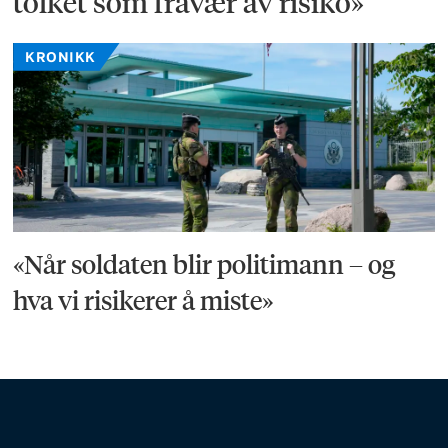
tolket som fravær av risiko»
KRONIKK
«Når soldaten blir politimann – og
hva vi risikerer å miste»