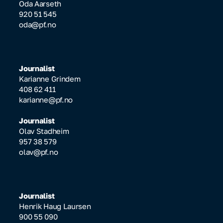
Oda Aarseth
920 51 545
oda@pf.no
Journalist
Karianne Grindem
408 62 411
karianne@pf.no
Journalist
Olav Stadheim
957 38 579
olav@pf.no
Journalist
Henrik Haug Laursen
900 55 090