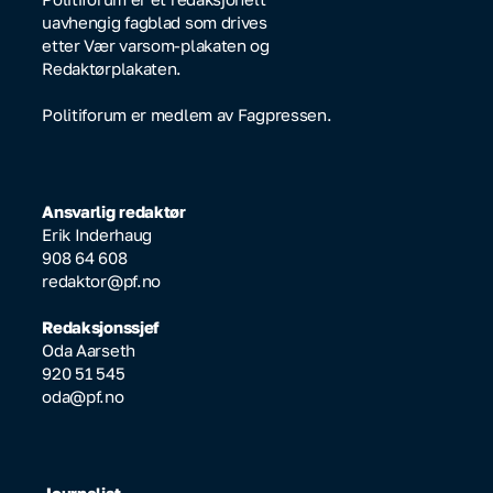
uavhengig fagblad som drives
etter Vær varsom-plakaten og
Redaktørplakaten.
Politiforum er medlem av Fagpressen.
Ansvarlig redaktør
Erik Inderhaug
908 64 608
redaktor@pf.no
Redaksjonssjef
Oda Aarseth
920 51 545
oda@pf.no