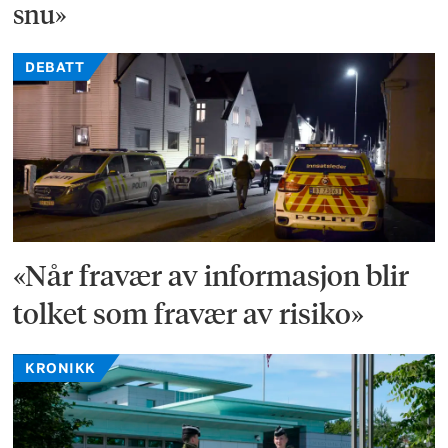
snu»
DEBATT
«Når fravær av informasjon blir
tolket som fravær av risiko»
KRONIKK