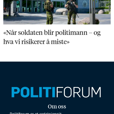
«Når soldaten blir politimann – og
hva vi risikerer å miste»
Om oss
Politiforum er et redaksjonelt