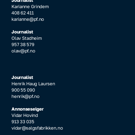
Journalist
Karianne Grindem
408 62 411
karianne@pf.no
Journalist
Olav Stadheim
957 38 579
olav@pf.no
Journalist
Henrik Haug Laursen
900 55 090
henrik@pf.no
Annonseselger
Vidar Hovind
913 33 035
vidar@salgsfabrikken.no