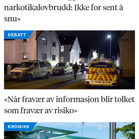
narkotikalovbrudd: Ikke for sent å
snu»
DEBATT
«Når fravær av informasjon blir tolket
som fravær av risiko»
KRONIKK