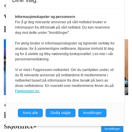
Dine valg:
«Høgskulen på Vestlandet vil
vera godt vertskap for
Informasjonskapsler og personvern
For å gi deg relevante annonser på vårt nettsted bruker vi
politiutdanning»
informasjon fra ditt besøk på vårt nettsted. Du kan reservere
deg mot dette under "Innstillinger".
DEBATT
For øvrig bruker vi informasjonskapsler og lignende verktøy for
analyse, for å sammenligne nettlesere, tilpasse innhold til deg
og for å utvikle og tilby nødvendig funksjonalitet. Les mer i vår
personvernerklæring.
Vi er med i Fagpressen-nettverket. Om du samtykker under, vil
du få relevante annonser på nettstedene til medlemmene i
nettverket basert på informasjon fra dine besøk på tvers av
disse nettstedene. En oversikt over medlemmene finner du på
Fagpressen.no.
«Asylpaktens store paradoks: Digital
kontroll lammer det politifaglige
Avvis alle
Godta valgte
Innstillinger
skjønnet»
Innstillinger