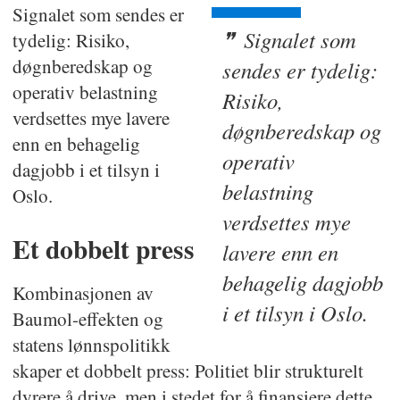
Signalet som sendes er
Signalet som
tydelig: Risiko,
døgnberedskap og
sendes er tydelig:
operativ belastning
Risiko,
verdsettes mye lavere
døgnberedskap og
enn en behagelig
operativ
dagjobb i et tilsyn i
belastning
Oslo.
verdsettes mye
Et dobbelt press
lavere enn en
behagelig dagjobb
Kombinasjonen av
i et tilsyn i Oslo.
Baumol-effekten og
statens lønnspolitikk
skaper et dobbelt press: Politiet blir strukturelt
dyrere å drive, men i stedet for å finansiere dette