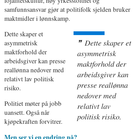
lojalitetskultur, høy yrkesstolthet og
samfunnsansvar gjør at politifolk sjelden bruker
maktmidler i lønnskamp.
Dette skaper et
Dette skaper et
asymmetrisk
maktforhold der
asymmetrisk
arbeidsgiver kan presse
maktforhold der
reallønna nedover med
arbeidsgiver kan
relativt lav politisk
presse reallønna
risiko.
nedover med
Politiet møter på jobb
relativt lav
uansett. Også når
politisk risiko.
kjøpekraften forvitrer.
Men ser vi en endring nå?