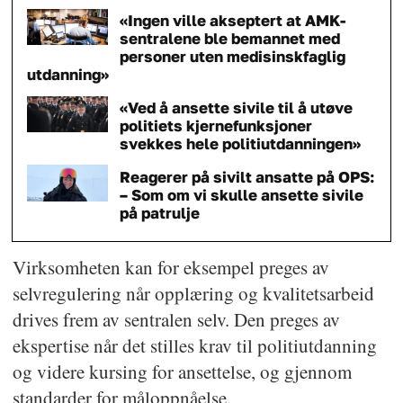
«Ingen ville akseptert at AMK-
sentralene ble bemannet med
personer uten medisinskfaglig
utdanning»
«Ved å ansette sivile til å utøve
politiets kjernefunksjoner
svekkes hele politiutdanningen»
Reagerer på sivilt ansatte på OPS:
– Som om vi skulle ansette sivile
på patrulje
Virksomheten kan for eksempel preges av
selvregulering når opplæring og kvalitetsarbeid
drives frem av sentralen selv. Den preges av
ekspertise når det stilles krav til politiutdanning
og videre kursing for ansettelse, og gjennom
standarder for måloppnåelse.