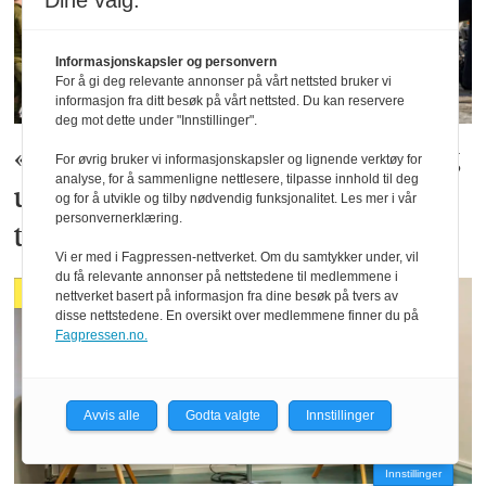
Dine valg:
Informasjonskapsler og personvern
For å gi deg relevante annonser på vårt nettsted bruker vi
informasjon fra ditt besøk på vårt nettsted. Du kan reservere
deg mot dette under "Innstillinger".
«Kriminalitet som virkemiddel – krig
For øvrig bruker vi informasjonskapsler og lignende verktøy for
analyse, for å sammenligne nettlesere, tilpasse innhold til deg
uten uniform i et sammensatt
og for å utvikle og tilby nødvendig funksjonalitet. Les mer i vår
personvernerklæring.
trusselbilde»
Vi er med i Fagpressen-nettverket. Om du samtykker under, vil
du få relevante annonser på nettstedene til medlemmene i
FAG
nettverket basert på informasjon fra dine besøk på tvers av
disse nettstedene. En oversikt over medlemmene finner du på
Fagpressen.no.
Avvis alle
Godta valgte
Innstillinger
Innstillinger