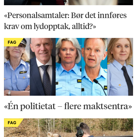
«Personalsamtaler: Bør det innføres
krav om lydopptak, alltid?»
FAG
«Én politietat – flere maktsentra»
FAG