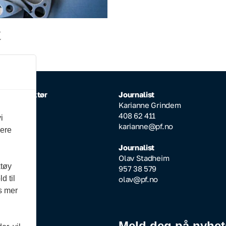
t
rlig redaktør
Journalist
Inderhaug
Karianne Grindem
64 608
408 62 411
i
ktor@pf.no
karianne@pf.no
vere
ksjonssjef
Journalist
Aarseth
Olav Stadheim
ktøy
51 545
957 38 579
d til
pf.no
olav@pf.no
es mer
Meld deg på nyhet