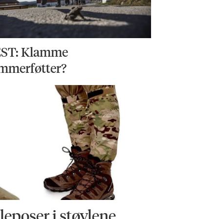
ST: Klamme
mmerføtter?
eposer i støvlene