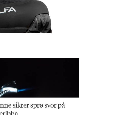
nne sikrer sprø svor på
leribba