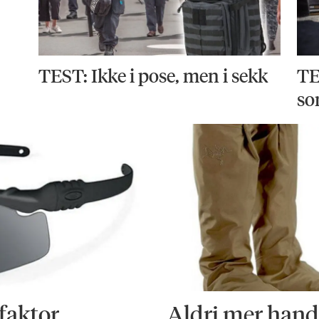
TEST: Ikke i pose, men i sekk
TE
so
faktor
Aldri mer handl