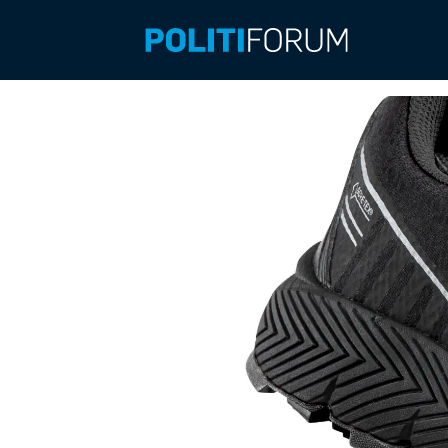
Emne:
ting
tang