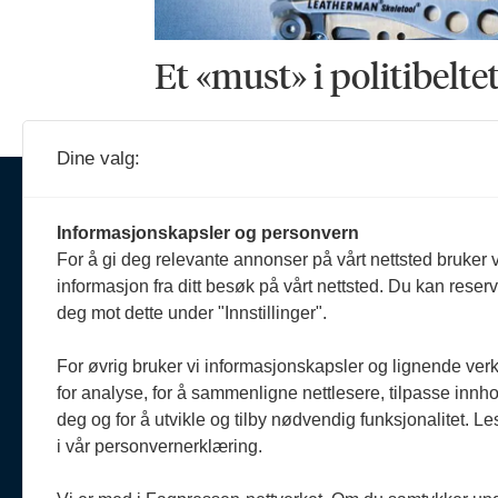
Et «must» i politibelte
Dine valg:
Ansva
Erik 
Informasjonskapsler og personvern
908 
Om oss
For å gi deg relevante annonser på vårt nettsted bruker v
reda
informasjon fra ditt besøk på vårt nettsted. Du kan reser
Politiforum er et redaksjonelt
deg mot dette under "Innstillinger".
uavhengig fagblad som drives
Reda
etter Vær varsom-plakaten og
Oda 
Redaktørplakaten.
For øvrig bruker vi informasjonskapsler og lignende ver
920 
for analyse, for å sammenligne nettlesere, tilpasse innhol
oda@
Politiforum er medlem av
deg og for å utvikle og tilby nødvendig funksjonalitet. L
Fagpressen.
i vår personvernerklæring.