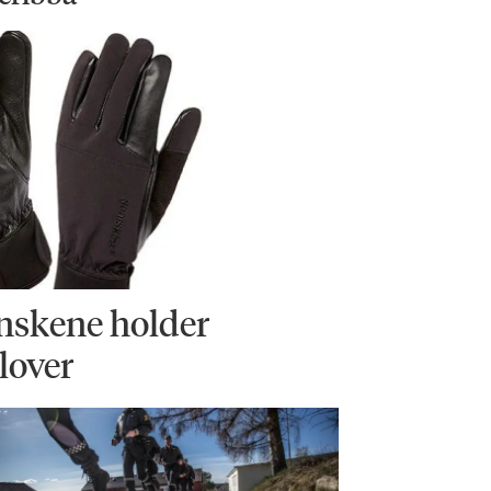
nskene holder
 lover