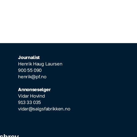
Journalist
Henrik Haug Laursen
900 55 090
henrik@pf.no
Annonseselger
Vidar Hovind
913 33 035
vidar@salgsfabrikken.no
sbrev