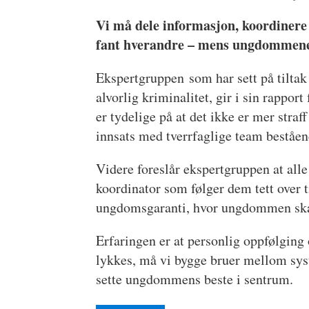
Vi må dele informasjon, koordinere 
fant hverandre – mens ungdommene f
Ekspertgruppen som har sett på tiltak
alvorlig kriminalitet, gir i sin rappor
er tydelige på at det ikke er mer stra
innsats med tverrfaglige team beståend
Videre foreslår ekspertgruppen at all
koordinator som følger dem tett over t
ungdomsgaranti, hvor ungdommen skal
Erfaringen er at personlig oppfølging 
lykkes, må vi bygge bruer mellom sy
sette ungdommens beste i sentrum.