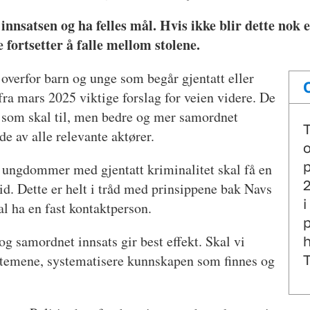
innsatsen og ha felles mål. Hvis ikke blir dette nok
ortsetter å falle mellom stolene.
 overfor barn og unge som begår gjentatt eller
t fra mars 2025 viktige forslag for veien videre. De
ff som skal til, men bedre og mer samordnet
T
e av alle relevante aktører.
o
p
e ungdommer med gjentatt kriminalitet skal få en
2
id. Dette er helt i tråd med prinsippene bak Navs
i
 ha en fast kontaktperson.
p
og samordnet innsats gir best effekt. Skal vi
h
T
stemene, systematisere kunnskapen som finnes og