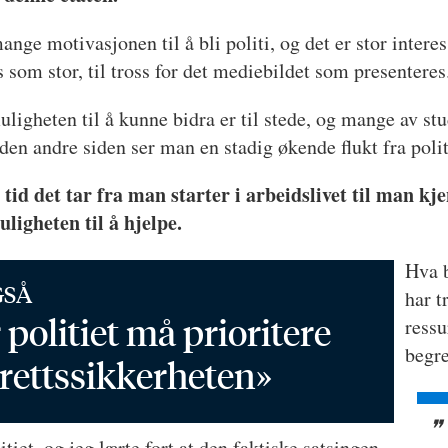
ange motivasjonen til å bli politi, og det er stor interes
som stor, til tross for det mediebildet som presentere
ligheten til å kunne bidra er til stede, og mange av stu
den andre siden ser man en stadig økende flukt fra polit
g tid det tar fra man starter i arbeidslivet til man
ligheten til å hjelpe.
Hva b
GSÅ
har t
 politiet må prioritere
ress
begr
 rettssikkerheten»
iet, og jeg lærte fort at den faktiske satsingen