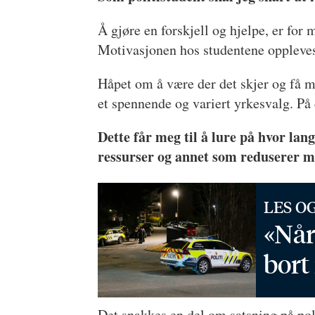
Å gjøre en forskjell og hjelpe, er for m
Motivasjonen hos studentene oppleves 
Håpet om å være der det skjer og få mu
et spennende og variert yrkesvalg. På 
Dette får meg til å lure på hvor lan
ressurser og annet som reduserer mu
LES O
«Når
bort
Det snakkes en del om satsning på polit