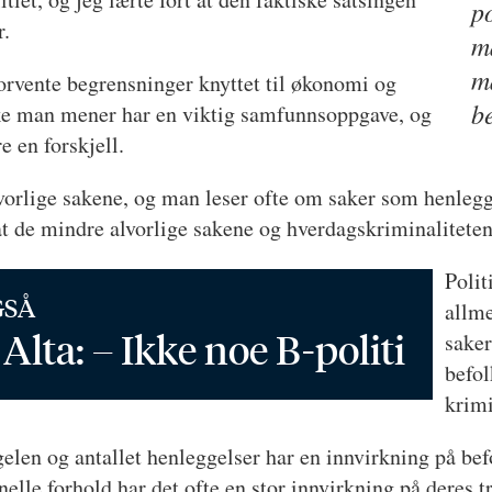
po
or.
ma
m
forvente begrensninger knyttet til økonomi og
b
rke man mener har en viktig samfunnsoppgave, og
re en forskjell.
alvorlige sakene, og man leser ofte om saker som henle
 at de mindre alvorlige sakene og hverdagskriminaliteten 
Polit
GSÅ
allm
Alta: – Ikke noe B-politi
saker
befol
krimi
elen og antallet henleggelser har en innvirkning på befolk
nelle forhold har det ofte en stor innvirkning på deres t