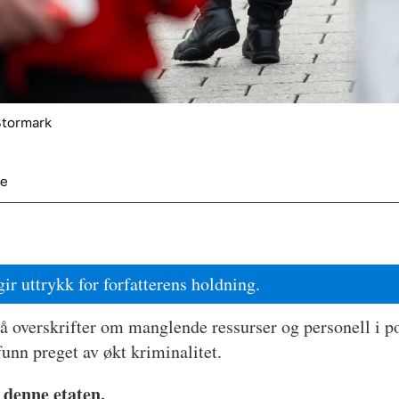
 Stormark
ne
ir uttrykk for forfatterens holdning.
å overskrifter om manglende ressurser og personell i po
funn preget av økt kriminalitet.
i denne etaten.