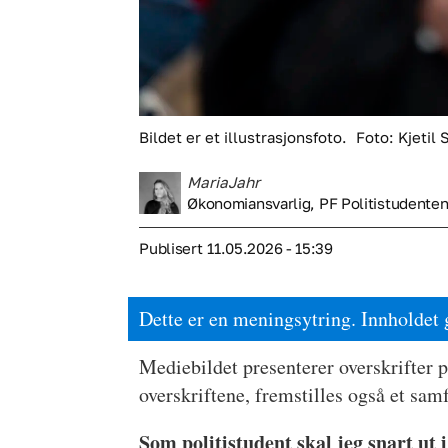
Bildet er et illustrasjonsfoto.
Foto: Kjetil
Maria
Jahr
Økonomiansvarlig, PF Politistudente
Publisert
11.05.2026 - 15:39
Dette er en meningsytring. Innholdet g
Mediebildet presenterer overskrifter p
overskriftene, fremstilles også et sam
Som politistudent skal jeg snart ut 