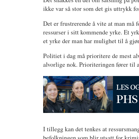
ikke var så stor som det gis uttrykk f
Det er frustrerende å vite at man må 
ressurser i sitt kommende yrke. Et y
et yrke der man har mulighet til å gjø
Politiet i dag må prioritere de mest 
alvorlige nok. Prioriteringen fører til
LES O
PHS 
I tillegg kan det tenkes at ressursmang
befolkningen som blir utsatt for krimi