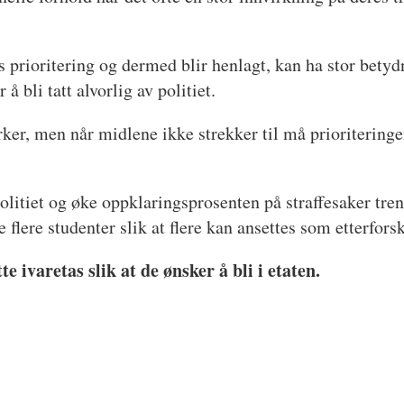
ts prioritering og dermed blir henlagt, kan ha stor bety
 å bli tatt alvorlig av politiet.
 yrker, men når midlene ikke strekker til må prioritering
politiet og øke oppklaringsprosenten på straffesaker tren
 flere studenter slik at flere kan ansettes som etterfors
e ivaretas slik at de ønsker å bli i etaten.