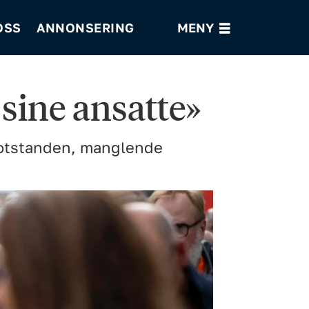
OSS
ANNONSERING
 sine ansatte»
å motstanden, manglende