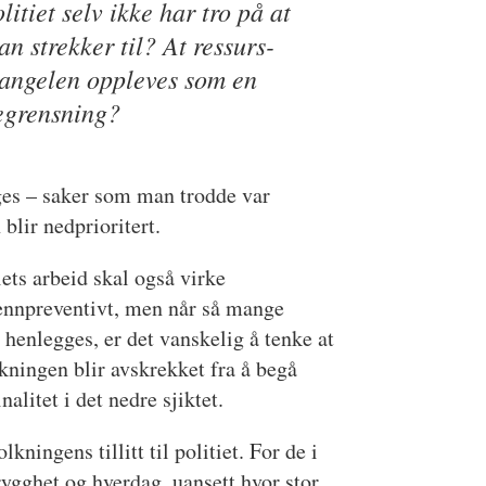
litiet selv ikke har tro på at
n strekker til? At ressurs-
angelen oppleves som en
egrensning?
gges – saker som man trodde var
blir nedprioritert.
iets arbeid skal også virke
ennpreventivt, men når så mange
 henlegges, er det vanskelig å tenke at
kningen blir avskrekket fra å begå
nalitet i det nedre sjiktet.
ningens tillitt til politiet. For de i
rygghet og hverdag, uansett hvor stor