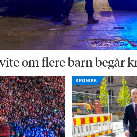
 vite om flere barn begår k
KRONIKK