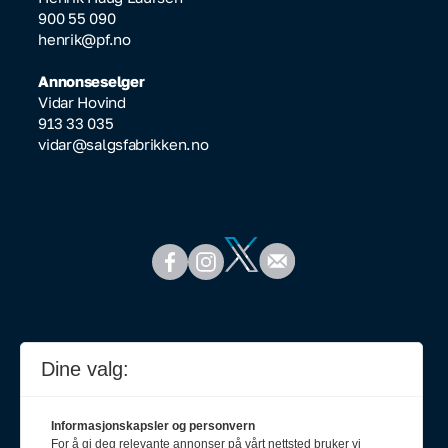
900 55 090
henrik@pf.no
Annonseselger
Vidar Hovind
913 33 035
vidar@salgsfabrikken.no
Dine valg:
Informasjonskapsler og personvern
For å gi deg relevante annonser på vårt nettsted bruker vi