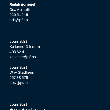
Redaksjonssjef
Oda Aarseth
920 51 545
oda@pf.no
Journalist
Karianne Grindem
408 62 411
karianne@pf.no
Journalist
Olav Stadheim
957 38 579
olav@pf.no
Journalist
Henrik Haug Laursen