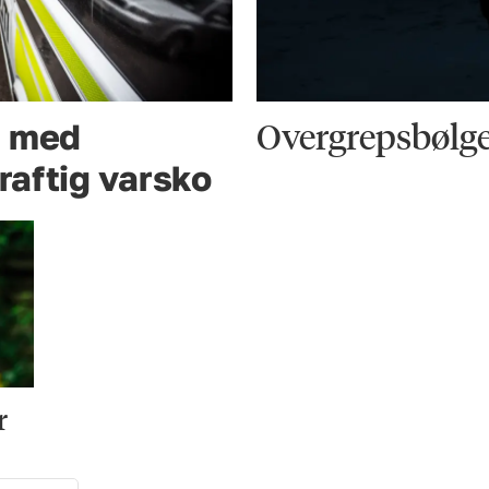
Overgrepsbølg
g med
kraftig varsko
r