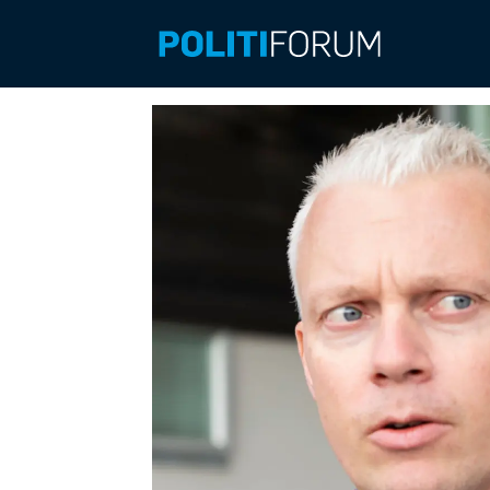
Emne:
psykisk
helse