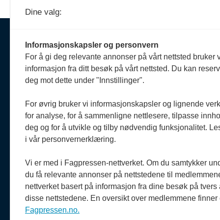
Dine valg:
Ansva
Informasjonskapsler og personvern
Erik 
For å gi deg relevante annonser på vårt nettsted bruker v
908 
Om oss
informasjon fra ditt besøk på vårt nettsted. Du kan reser
reda
Politiforum er et redaksjonelt
deg mot dette under "Innstillinger".
uavhengig fagblad som drives
Reda
etter Vær varsom-plakaten og
Oda 
For øvrig bruker vi informasjonskapsler og lignende ver
Redaktørplakaten.
920 
for analyse, for å sammenligne nettlesere, tilpasse innhol
oda@
deg og for å utvikle og tilby nødvendig funksjonalitet. L
Politiforum er medlem av
i vår personvernerklæring.
Fagpressen.
Vi er med i Fagpressen-nettverket. Om du samtykker unde
du få relevante annonser på nettstedene til medlemmene
nettverket basert på informasjon fra dine besøk på tvers
disse nettstedene. En oversikt over medlemmene finner
Fagpressen.no.