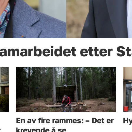
samarbeidet etter S
En av fire rammes: – Det er
Hy
r
krevende å se