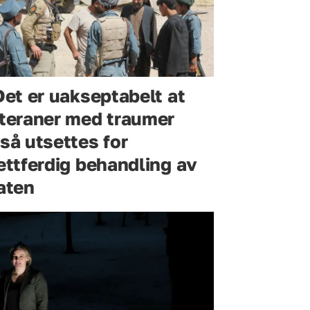
Det er uakseptabelt at
teraner med traumer
så utsettes for
ettferdig behandling av
aten