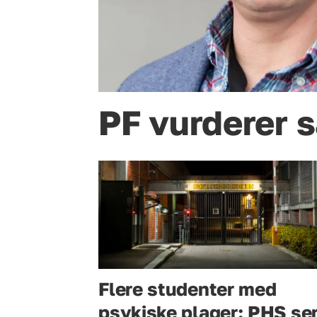
PF vurderer 
Flere studenter med
psykiske plager: PHS se