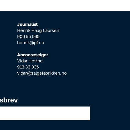
Journalist
Henrik Haug Laursen
900 55 090
henrik@pf.no
Annonseselger
Vidar Hovind
913 33 035
vidar@salgsfabrikken.no
sbrev