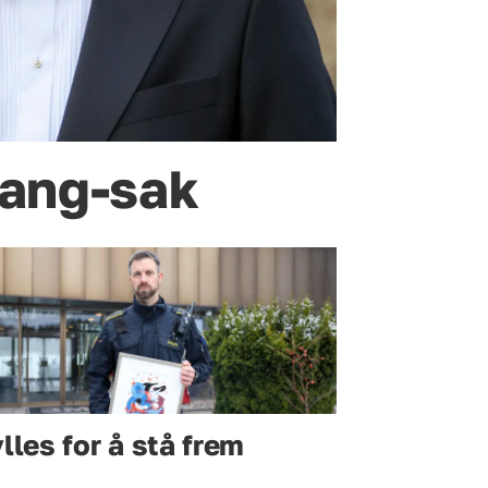
tang-sak
lles for å stå frem