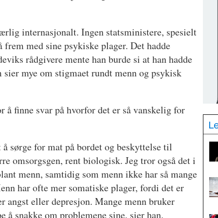
lig internasjonalt. Ingen statsministere, spesielt
 stå frem med sine psykiske plager. Det hadde
deviks rådgivere mente han burde si at han hadde
som sier mye om stigmaet rundt menn og psykisk
r å finne svar på hvorfor det er så vanskelig for
L
å sørge for mat på bordet og beskyttelse til
rre omsorgsgen, rent biologisk. Jeg tror også det i
 blant menn, samtidig som menn ikke har så mange
enn har ofte mer somatiske plager, fordi det er
t er angst eller depresjon. Mange menn bruker
ppe å snakke om problemene sine, sier han.