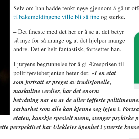
Selv om han hadde tenkt nøye gjennom å gå ut offe
tilbakemeldingene ville bli så fine
og sterke.
– Det fineste med det her er å se at det betyr
så mye for så mange og at det hjelper mange
andre. Det er helt fantastisk, fortsetter han.
I juryens begrunnelse for å gi Æresprisen til
I en etat
politiførstebetjenten heter det: «
som fortsatt er preget av tradisjonelle,
maskuline verdier, har det enorm
betydning når en av de aller tøffeste politimenn
sårbarhet som alle kan kjenne seg igjen i. Fortsat
etaten, kanskje spesielt menn, stenger psykiske 
tte perspektivet har Ulekleivs åpenhet i ytterste konsek