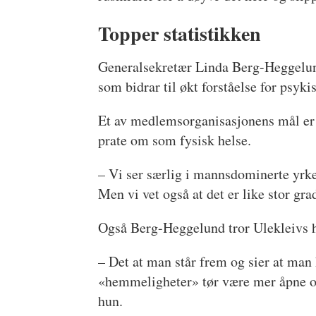
Topper statistikken
Generalsekretær Linda Berg-Heggelund 
som bidrar til økt forståelse for psyki
Et av medlemsorganisasjonens mål er n
prate om som fysisk helse.
– Vi ser særlig i mannsdominerte yrker
Men vi vet også at det er like stor gra
Også Berg-Heggelund tror Ulekleivs his
– Det at man står frem og sier at man h
«hemmeligheter» tør være mer åpne om a
hun.