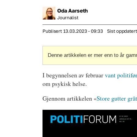
Oda
Aarseth
Journalist
Publisert
13.03.2023 - 09:33
Sist oppdater
Denne artikkelen er mer enn to år gam
I begynnelsen av februar
vant politifø
om psykisk helse.
Gjennom artikkelen «
Store gutter grå