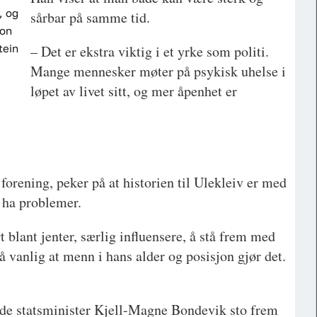
, og
sårbar på samme tid.
kon
tein
– Det er ekstra viktig i et yrke som politi.
Mange mennesker møter på psykisk uhelse i
løpet av livet sitt, og mer åpenhet er
 forening, peker på at historien til Ulekleiv er med
å ha problemer.
rt blant jenter, særlig influensere, å stå frem med
 vanlig at menn i hans alder og posisjon gjør det.
ende statsminister Kjell-Magne Bondevik sto frem