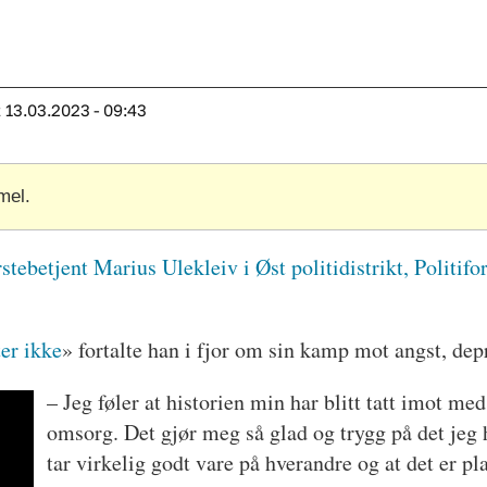
t
13.03.2023 - 09:43
mel.
rstebetjent Marius Ulekleiv i Øst politidistrikt, Politi
ter ikke
» fortalte han i fjor om sin kamp mot angst, dep
– Jeg føler at historien min har blitt tatt imot m
omsorg. Det gjør meg så glad og trygg på det jeg ha
tar virkelig godt vare på hverandre og at det er pl