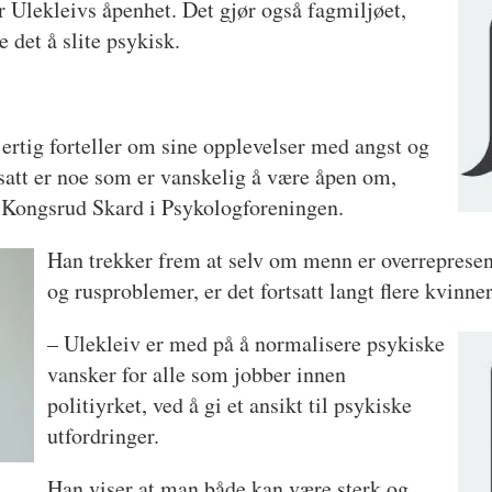
r Ulekleivs åpenhet. Det gjør også fagmiljøet,
 det å slite psykisk.
jertig forteller om sine opplevelser med angst og
tsatt er noe som er vanskelig å være åpen om,
n Kongsrud Skard i Psykologforeningen.
Han trekker frem at selv om menn er overrepresen
og rusproblemer, er det fortsatt langt flere kvinn
– Ulekleiv er med på å normalisere psykiske
vansker for alle som jobber innen
politiyrket, ved å gi et ansikt til psykiske
utfordringer.
Han viser at man både kan være sterk og