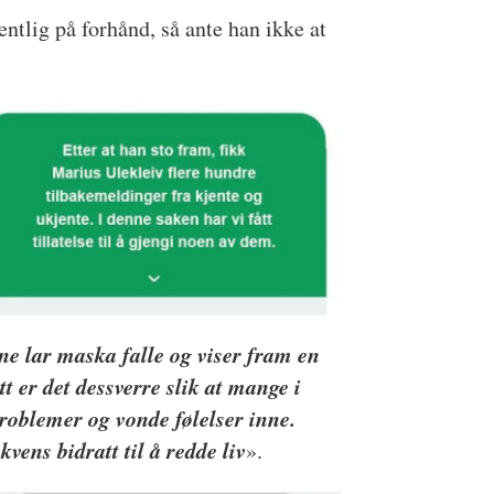
ntlig på forhånd, så ante han ikke at
ene lar maska falle og viser fram en
t er det dessverre slik at mange i
problemer og vonde følelser inne.
vens bidratt til å redde liv
».