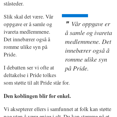
ståsteder.
Slik skal det være. Vår
Vår oppgave er
oppgave er å samle og
ivareta medlemmene.
å samle og ivareta
Det innebærer også å
medlemmene. Det
romme ulike syn på
innebærer også å
Pride.
romme ulike syn
I debatten ser vi ofte at
på Pride.
deltakelse i Pride tolkes
som støtte til alt Pride står for.
Den koblingen blir for enkel.
Vi aksepterer ellers i samfunnet at folk kan støtte
noe uten å være enige i alt. Du kan stemme på et