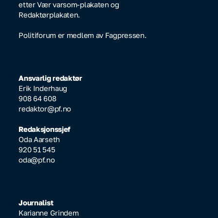
etter Vær varsom-plakaten og
Redaktørplakaten.
Politiforum er medlem av Fagpressen.
Ansvarlig redaktør
Erik Inderhaug
908 64 608
redaktor@pf.no
Redaksjonssjef
Oda Aarseth
920 51 545
oda@pf.no
Journalist
Karianne Grindem