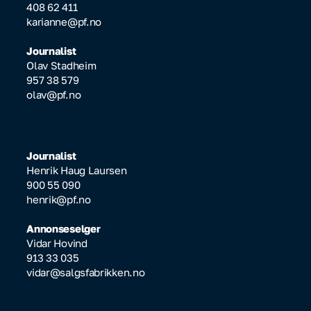
408 62 411
karianne@pf.no
Journalist
Olav Stadheim
957 38 579
olav@pf.no
Journalist
Henrik Haug Laursen
900 55 090
henrik@pf.no
Annonseselger
Vidar Hovind
913 33 035
vidar@salgsfabrikken.no