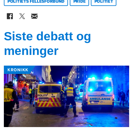
POLITIETS FELLESFORBUND
PRIDE
POLITIET
Siste debatt og
meninger
KRONIKK