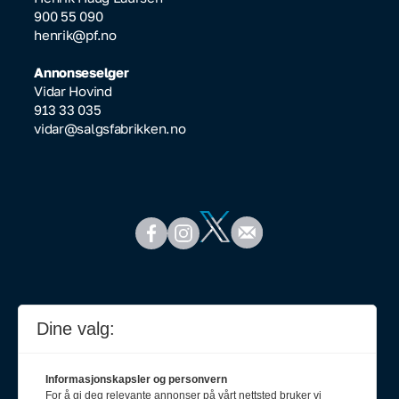
900 55 090
henrik@pf.no
Annonseselger
Vidar Hovind
913 33 035
vidar@salgsfabrikken.no
Dine valg:
Informasjonskapsler og personvern
For å gi deg relevante annonser på vårt nettsted bruker vi