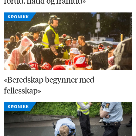
fortid, nåtid og framtid»
KRONIKK
«Beredskap begynner med
fellesskap»
KRONIKK