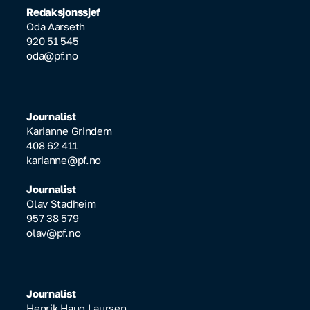
Redaksjonssjef
Oda Aarseth
920 51 545
oda@pf.no
Journalist
Karianne Grindem
408 62 411
karianne@pf.no
Journalist
Olav Stadheim
957 38 579
olav@pf.no
Journalist
Henrik Haug Laursen