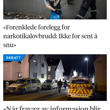
«Forenklede forelegg for
narkotikalovbrudd: Ikke for sent å
snu»
DEBATT
«Når fravær av informasjon blir