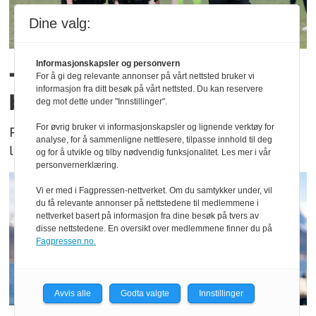
Dine valg:
Informasjonskapsler og personvern
– Dette er Norge på sitt
For å gi deg relevante annonser på vårt nettsted bruker vi
informasjon fra ditt besøk på vårt nettsted. Du kan reservere
beste
deg mot dette under "Innstillinger".
For øvrig bruker vi informasjonskapsler og lignende verktøy for
Politiets tilstedeværelse på Norway Cup blir
analyse, for å sammenligne nettlesere, tilpasse innhold til deg
lagt merke til.
og for å utvikle og tilby nødvendig funksjonalitet. Les mer i vår
personvernerklæring.
Vi er med i Fagpressen-nettverket. Om du samtykker under, vil
du få relevante annonser på nettstedene til medlemmene i
nettverket basert på informasjon fra dine besøk på tvers av
disse nettstedene. En oversikt over medlemmene finner du på
Fagpressen.no.
Avvis alle
Godta valgte
Innstillinger