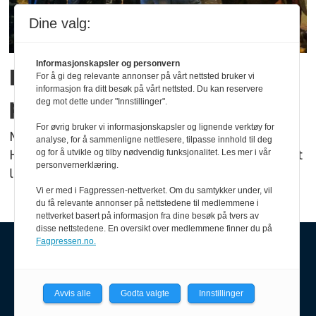
Dine valg:
Informasjonskapsler og personvern
Høyre etterlyser
For å gi deg relevante annonser på vårt nettsted bruker vi
informasjon fra ditt besøk på vårt nettsted. Du kan reservere
politiforsterkning
deg mot dette under "Innstillinger".
For øvrig bruker vi informasjonskapsler og lignende verktøy for
Mens Oslo-politiet presses av vakthold, spør
analyse, for å sammenligne nettlesere, tilpasse innhold til deg
Høyre hvorfor forsterkningsressursen fortsatt
og for å utvikle og tilby nødvendig funksjonalitet. Les mer i vår
personvernerklæring.
lar vente på seg.
Vi er med i Fagpressen-nettverket. Om du samtykker under, vil
du få relevante annonser på nettstedene til medlemmene i
nettverket basert på informasjon fra dine besøk på tvers av
disse nettstedene. En oversikt over medlemmene finner du på
Fagpressen.no.
Avvis alle
Godta valgte
Innstillinger