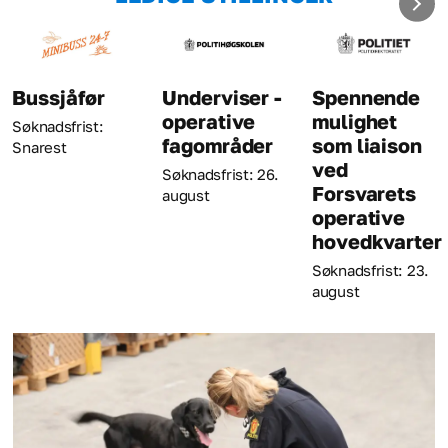
ør
Underviser -
Spennende
Krimina
operative
mulighet
t:
Søknadsfris
fagområder
som liaison
august
ved
Søknadsfrist: 26.
Forsvarets
august
operative
hovedkvarter
Søknadsfrist: 23.
august