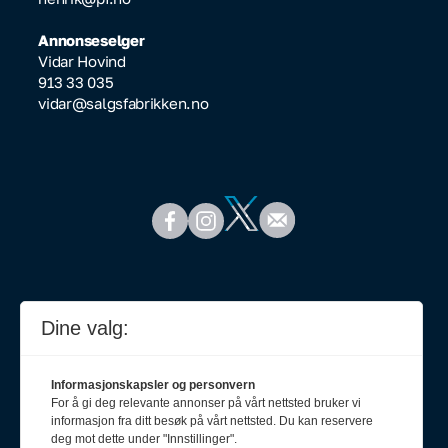
Annonseselger
Vidar Hovind
913 33 035
vidar@salgsfabrikken.no
Dine valg:
Informasjonskapsler og personvern
For å gi deg relevante annonser på vårt nettsted bruker vi
informasjon fra ditt besøk på vårt nettsted. Du kan reservere
deg mot dette under "Innstillinger".