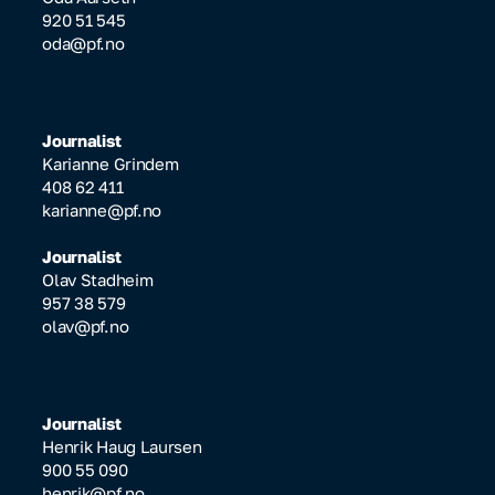
920 51 545
oda@pf.no
Journalist
Karianne Grindem
408 62 411
karianne@pf.no
Journalist
Olav Stadheim
957 38 579
olav@pf.no
Journalist
Henrik Haug Laursen
900 55 090
henrik@pf.no