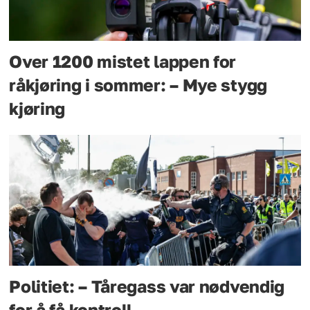
Over 1200 mistet lappen for
råkjøring i sommer: – Mye stygg
kjøring
Politiet: – Tåregass var nødvendig
for å få kontroll