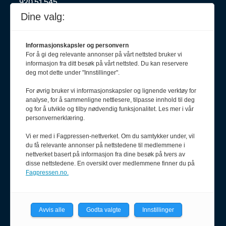
920 51 545
oda@pf.no
Dine valg:
Informasjonskapsler og personvern
For å gi deg relevante annonser på vårt nettsted bruker vi
Journalist
informasjon fra ditt besøk på vårt nettsted. Du kan reservere
Karianne Grindem
deg mot dette under "Innstillinger".
408 62 411
karianne@pf.no
For øvrig bruker vi informasjonskapsler og lignende verktøy for
analyse, for å sammenligne nettlesere, tilpasse innhold til deg
Journalist
og for å utvikle og tilby nødvendig funksjonalitet. Les mer i vår
personvernerklæring.
Olav Stadheim
957 38 579
Vi er med i Fagpressen-nettverket. Om du samtykker under, vil
olav@pf.no
du få relevante annonser på nettstedene til medlemmene i
nettverket basert på informasjon fra dine besøk på tvers av
disse nettstedene. En oversikt over medlemmene finner du på
Fagpressen.no.
Journalist
Henrik Haug Laursen
900 55 090
Avvis alle
Godta valgte
Innstillinger
henrik@pf.no