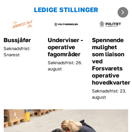
LEDIGE STILLINGER
sjåfør
Underviser -
Spennende
Kri
operative
mulighet
dsfrist:
Søkna
fagområder
som liaison
st
augu
ved
Søknadsfrist: 26.
Forsvarets
august
operative
hovedkvarter
Søknadsfrist: 23.
august