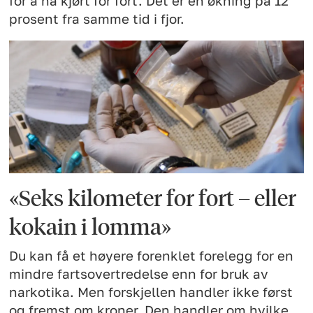
for å ha kjørt for fort. Det er en økning på 12
prosent fra samme tid i fjor.
«Seks kilometer for fort – eller
kokain i lomma»
Du kan få et høyere forenklet forelegg for en
mindre fartsovertredelse enn for bruk av
narkotika. Men forskjellen handler ikke først
og fremst om kroner. Den handler om hvilke