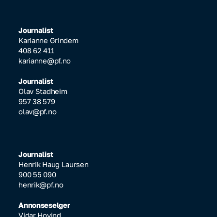
Journalist
Karianne Grindem
408 62 411
karianne@pf.no
Journalist
Olav Stadheim
957 38 579
olav@pf.no
Journalist
Henrik Haug Laursen
900 55 090
henrik@pf.no
Annonseselger
Vidar Hovind