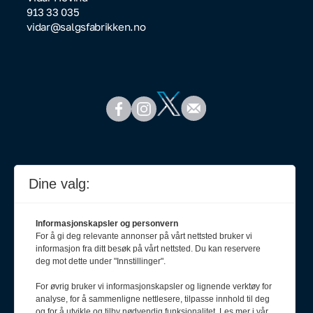
913 33 035
vidar@salgsfabrikken.no
Dine valg:
Informasjonskapsler og personvern
For å gi deg relevante annonser på vårt nettsted bruker vi
informasjon fra ditt besøk på vårt nettsted. Du kan reservere
deg mot dette under "Innstillinger".
For øvrig bruker vi informasjonskapsler og lignende verktøy for
analyse, for å sammenligne nettlesere, tilpasse innhold til deg
Meld deg på nyhetsbrev
og for å utvikle og tilby nødvendig funksjonalitet. Les mer i vår