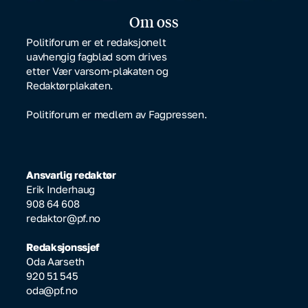
Om oss
Politiforum er et redaksjonelt
uavhengig fagblad som drives
etter Vær varsom-plakaten og
Redaktørplakaten.
Politiforum er medlem av Fagpressen.
Ansvarlig redaktør
Erik Inderhaug
908 64 608
redaktor@pf.no
Redaksjonssjef
Oda Aarseth
920 51 545
oda@pf.no