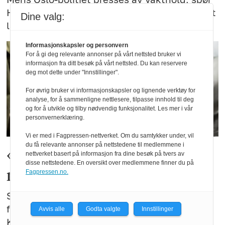
Høyre hvorfor forsterkningsressursen fortsatt
Dine valg:
lar vente på seg.
Informasjonskapsler og personvern
For å gi deg relevante annonser på vårt nettsted bruker vi
informasjon fra ditt besøk på vårt nettsted. Du kan reservere
deg mot dette under "Innstillinger".
For øvrig bruker vi informasjonskapsler og lignende verktøy for
analyse, for å sammenligne nettlesere, tilpasse innhold til deg
og for å utvikle og tilby nødvendig funksjonalitet. Les mer i vår
personvernerklæring.
Vi er med i Fagpressen-nettverket. Om du samtykker under, vil
du få relevante annonser på nettstedene til medlemmene i
«Innvendingene bygger på
nettverket basert på informasjon fra dine besøk på tvers av
disse nettstedene. En oversikt over medlemmene finner du på
misvisende fremstillinger»
Fagpressen.no.
Stein Vale advarer mot innføringen av
forenklede forelegg i narkotikasaker.
Avvis alle
Godta valgte
Innstillinger
Kritikken bygger på til dels misvisende