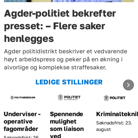
Agder-politiet bekrefter
presset: – Flere saker
henlegges
Agder politidistrikt beskriver et vedvarende
høyt arbeidspress og peker på en økning i
alvorlige og komplekse straffesaker.
LEDIGE STILLINGER
Spennende
Kriminaltekniker
Tjenesteenh
mulighet
Fosen
Søknadsfrist: 23.
som liaison
politistasjon
august
ved
Søknadsfrist: 23.