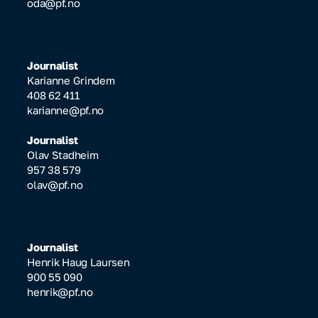
oda@pf.no
Journalist
Karianne Grindem
408 62 411
karianne@pf.no
Journalist
Olav Stadheim
957 38 579
olav@pf.no
Journalist
Henrik Haug Laursen
900 55 090
henrik@pf.no