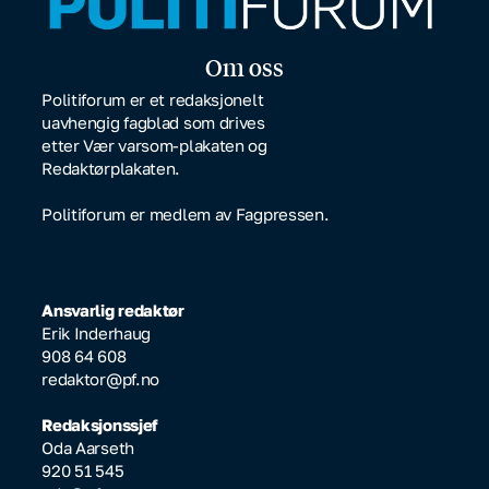
Om oss
Politiforum er et redaksjonelt
uavhengig fagblad som drives
etter Vær varsom-plakaten og
Redaktørplakaten.
Politiforum er medlem av Fagpressen.
Ansvarlig redaktør
Erik Inderhaug
908 64 608
redaktor@pf.no
Redaksjonssjef
Oda Aarseth
920 51 545