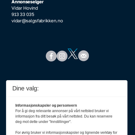
Annonseselger
Vidar Hovind
913 33 035
vidar@salgsfabrikken.no
Dine valg:
Informasjonskapsler og personvern
For å gi deg relevante annonser på vårt nettsted bruker vi
informasjon fra ditt besøk på vårt nettsted. Du kan reservere
deg mot dette under "Innstillinger".
For øvrig bruker vi informasjonskapsler og lignende verktøy for