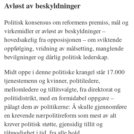
Politiet skal ha et sivilt preg.
Avløst av beskyldninger
Vi skal ha et enhetspoliti.
Politisk konsensus om reformens premiss, mål og
virkemidler er avløst av beskyldninger –
Politiet skal være desentralisert.
hovedsakelig fra opposisjonen – om sviktende
oppfølging, vridning av målsetting, manglende
Politimannen skal være en
bevilgninger og dårlig politisk lederskap.
generalist.
Midt oppe i denne politiske krangel står 17.000
Politiet skal virke i samspill med
tjenestemenn og kvinner, politiledere,
publikum.
mellomledere og tillitsvalgte, fra direktorat og
politidistrikt, med en formidabel oppgave –
Politiet skal være integrert i
pålagt dem av politikerne: Å skulle gjennomføre
lokalsamfunnet.
en krevende nærpolitireform som mest av alt
krever politisk støtte, gjensidig tillit og
Politiet skal ha bred rekruttering.
tålmodighet i tid, fra alle hold.