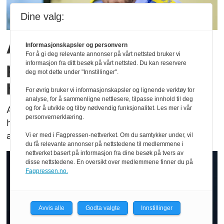
Dine valg:
Agder-politiet bekrefter
Informasjonskapsler og personvern
For å gi deg relevante annonser på vårt nettsted bruker vi
presset: – Flere saker
informasjon fra ditt besøk på vårt nettsted. Du kan reservere
deg mot dette under "Innstillinger".
henlegges
For øvrig bruker vi informasjonskapsler og lignende verktøy for
analyse, for å sammenligne nettlesere, tilpasse innhold til deg
Agder politidistrikt beskriver et vedvarende
og for å utvikle og tilby nødvendig funksjonalitet. Les mer i vår
personvernerklæring.
høyt arbeidspress og peker på en økning i
alvorlige og komplekse straffesaker.
Vi er med i Fagpressen-nettverket. Om du samtykker under, vil
du få relevante annonser på nettstedene til medlemmene i
nettverket basert på informasjon fra dine besøk på tvers av
disse nettstedene. En oversikt over medlemmene finner du på
Fagpressen.no.
Avvis alle
Godta valgte
Innstillinger