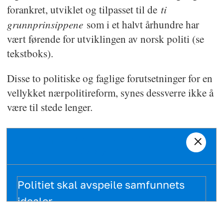
ti
forankret, utviklet og tilpasset til de
grunnprinsippene
som i et halvt århundre har
vært førende for utviklingen av norsk politi (se
tekstboks).
Disse to politiske og faglige forutsetninger for en
vellykket nærpolitireform, synes dessverre ikke å
være til stede lenger.
10 PRINSIPPER FOR POLITIETS
ROLLE OG OPPGAVER
Politiet skal avspeile samfunnets
idealer.