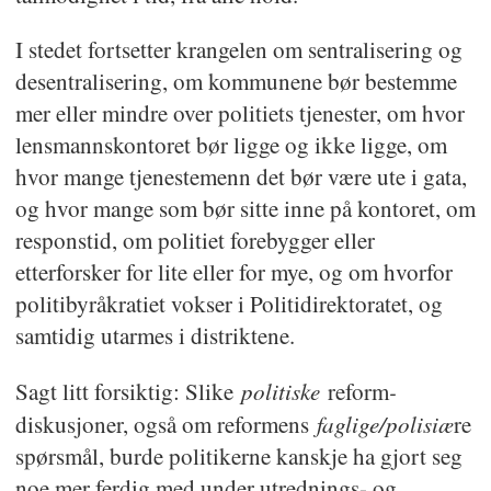
Politiet skal prioritere mellom sine
I stedet fortsetter krangelen om sentralisering og
oppgaver og legge hovedvekten på
desentralisering, om kommunene bør bestemme
forebyggende virksomhet.
mer eller mindre over politiets tjenester, om hvor
lensmannskontoret bør ligge og ikke ligge, om
Politiet skal være underlagt effektiv
hvor mange tjenestemenn det bør være ute i gata,
kontroll fra samfunnets side.
og hvor mange som bør sitte inne på kontoret, om
responstid, om politiet forebygger eller
etterforsker for lite eller for mye, og om hvorfor
politibyråkratiet vokser i Politidirektoratet, og
samtidig utarmes i distriktene.
politiske
-
Sagt litt forsiktig: Slike
reform
faglige/polisiæ
diskusjoner, også om reformens
re
spørsmål, burde politikerne kanskje ha gjort seg
noe mer ferdig med under utrednings- og