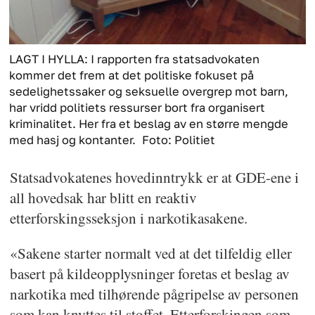
LAGT I HYLLA: I rapporten fra statsadvokaten
kommer det frem at det politiske fokuset på
sedelighetssaker og seksuelle overgrep mot barn,
har vridd politiets ressurser bort fra organisert
kriminalitet. Her fra et beslag av en større mengde
med hasj og kontanter.
Foto: Politiet
Statsadvokatenes hovedinntrykk er at GDE-ene i
all hovedsak har blitt en reaktiv
etterforskingsseksjon i narkotikasakene.
«Sakene starter normalt ved at det tilfeldig eller
basert på kildeopplysninger foretas et beslag av
narkotika med tilhørende pågripelse av personen
som kan knyttes til stoffet. Etterforskingen som