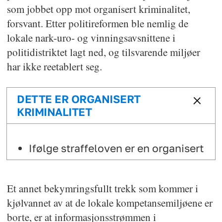
som jobbet opp mot organisert kriminalitet,
forsvant. Etter politireformen ble nemlig de
lokale nark-uro- og vinningsavsnittene i
politidistriktet lagt ned, og tilsvarende miljøer
har ikke reetablert seg.
DETTE ER ORGANISERT
KRIMINALITET
Ifølge straffeloven er en organisert
kriminell gruppe «et samarbeid
mellom tre eller flere personer
Et annet bekymringsfullt trekk som kommer i
som har som hovedformål å begå
kjølvannet av at de lokale kompetansemiljøene er
en handling som kan straffes med
borte, er at informasjonsstrømmen i