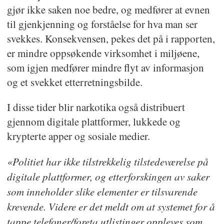
for eksempel være nye lover og
gjør ikke saken noe bedre, og medfører at evnen
til gjenkjenning og forståelse for hva man ser
tiltak fra myndighetene.
svekkes. Konsekvensen, pekes det på i rapporten,
Nettverkene bruker ofte lovlige
er mindre oppsøkende virksomhet i miljøene,
virksomheter. De har høy teknisk
som igjen medfører mindre flyt av informasjon
kompetanse. I tillegg opererer de
og et svekket etterretningsbilde.
over store geografiske områder.
I disse tider blir narkotika også distribuert
Organisert kriminalitet skjer gjerne
gjennom digitale plattformer, lukkede og
på tvers av både politidistrikter og
krypterte apper og sosiale medier.
landegrenser. Handel og
«Politiet har ikke tilstrekkelig tilstedeværelse på
samarbeid mellom landene gjør
digitale plattformer, og etterforskingen av saker
avstandene kortere. Politiet ser at
som inneholder slike elementer er tilsvarende
det ofte er et tett samarbeid
krevende. Videre er det meldt om at systemet for å
mellom norske kriminelle miljøer
tappe telefoner/foreta utlistinger oppleves som