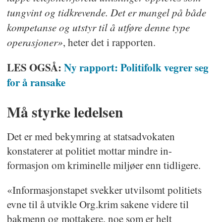
og miljøer i utlandet, også utenfor
tungvint og tidkrevende. Det er mangel på både
Norden og Europa.
kompetanse og utstyr til å utføre denne type
operasjoner»
Flere nettverk i Norge er
, heter det i rapporten.
multikriminelle. Det vil si at de
LES OGSÅ:
Ny rapport: Politifolk vegrer seg
begår flere typer lovbrudd.
for å ransake
Nettverkene kan være svært
voldelige. Dette er fordi
Må styrke ledelsen
organiserte miljøer i Norge vokser.
Det er med bekymring at statsadvokaten
I de senere årene har politiet også
konstaterer at politiet mottar mindre in-
sett nettverk som helt eller delvis
formasjon om kriminelle miljøer enn tidligere.
holder til i utlandet.
«Informasjonstapet svekker utvilsomt politiets
Kilde: Kripos
evne til å utvikle Org.krim sakene videre til
bakmenn og mottakere, noe som er helt