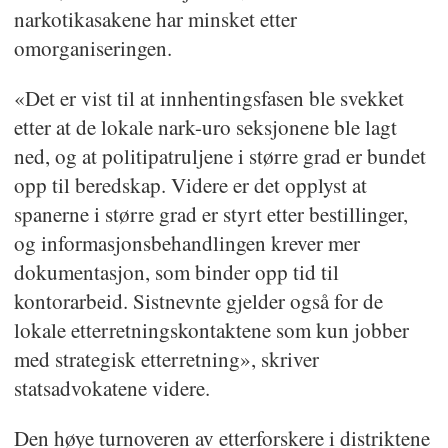
fengsel i minst 3 år, eller som går
narkotikasakene har minsket etter
omorganiseringen.
ut på at en ikke ubetydelig del av
aktivitetene består i å begå slike
«Det er vist til at innhentingsfasen ble svekket
handlinger».
etter at de lokale nark-uro seksjonene ble lagt
ned, og at politipatruljene i større grad er bundet
Narkotikakriminalitet, korrupsjon,
opp til beredskap. Videre er det opplyst at
svart arbeid, skatteunndragelser,
spanerne i større grad er styrt etter bestillinger,
alvorlige voldsepisoder og
og informasjonsbehandlingen krever mer
menneskehandel kan alle være en
dokumentasjon, som binder opp tid til
del av virksomheten til organiserte
kontorarbeid. Sistnevnte gjelder også for de
kriminelle miljøer.
lokale etterretningskontaktene som kun jobber
med strategisk etterretning», skriver
Nettverkene har ofte store
statsadvokatene videre.
ressurser, og tilpasser seg raskt
utviklingen i samfunnet. Dette kan
Den høye turnoveren av etterforskere i distriktene