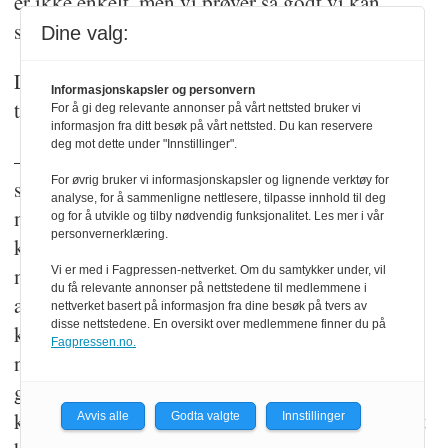
er ikke enkelt, men vi prøver så godt vi kan,
skriver han i e-posten.
Dine valg:
Løge viser til at politiet prioriterer og disponerer
Informasjonskapsler og personvern
tilgjengelige ressurser ut fra det totale behovet.
For å gi deg relevante annonser på vårt nettsted bruker vi
informasjon fra ditt besøk på vårt nettsted. Du kan reservere
deg mot dette under "Innstillinger".
– Selv om antall narkotikasaker har gått ned
For øvrig bruker vi informasjonskapsler og lignende verktøy for
siden 2016 kan distriktet vise til gode resultater
analyse, for å sammenligne nettlesere, tilpasse innhold til deg
med dagens ressurser i flere organiserte
og for å utvikle og tilby nødvendig funksjonalitet. Les mer i vår
personvernerklæring.
kriminelle miljøer. Herunder i nært samarbeid
med flere lands politimyndigheter, Kripos og
Vi er med i Fagpressen-nettverket. Om du samtykker under, vil
du få relevante annonser på nettstedene til medlemmene i
andre politidistrikter. Arbeidet mot organisert
nettverket basert på informasjon fra dine besøk på tvers av
disse nettstedene. En oversikt over medlemmene finner du på
kriminalitet er ikke bare arbeid med
Fagpressen.no.
narkotikasaker, men også mange saker som
gjelder menneskehandel, organisert økonomisk
kriminalitet og arbeidslivskriminalitet. Distriktet
Avvis alle
Godta valgte
Innstillinger