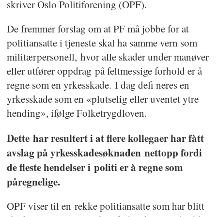
skriver Oslo Politiforening (OPF).
1. Åpning
De fremmer forslag om at PF må jobbe for at
2. Konstituering
politiansatte i tjeneste skal ha samme vern som
3. Interne saker: Årsmelding,
militærpersonell, hvor alle skader under manøver
regnskap, organisasjonsutvikling i
eller utfører oppdrag på feltmessige forhold er å
PF, forslag fra PF Kripos
regne som en yrkesskade. I dag defi neres en
yrkesskade som en «plutselig eller uventet ytre
på endret sammensetning av
hending», ifølge Folketrygdloven.
forbundsstyret, valg, hederstegn,
strategi-dokument 2018-2021
Dette har resultert i at flere kollegaer har fått
og ramme-langtidsbudsjett
avslag på yrkesskadesøknaden nettopp fordi
de fleste hendelser i politi er å regne som
4. Lønn: Hvor lønnsdokumentet vil
påregnelige.
ta for seg lønn og pensjon
5. Arbeidsvilkår: Saker fra PF Vest
OPF viser til en rekke politiansatte som har blitt