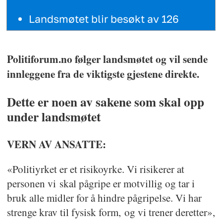
Landsmøtet blir besøkt av 126
delegater
Har 36 gjester
Politiforum.no følger landsmøtet og vil sende
innleggene fra de viktigste gjestene direkte.
Har en budsjettramme på 2,6
millioner kroner
Dette er noen av sakene som skal opp
under landsmøtet
At dette er det 107. landsmøte i PFs
112 år lange historie (det ble ikke
VERN AV ANSATTE:
avholdt
gyldige landsmøter under krigen
«Politiyrket er et risikoyrke. Vi risikerer at
1940-1945)
personen vi skal pågripe er motvillig og tar i
bruk alle midler for å hindre pågripelse. Vi har
Sakslista
strenge krav til fysisk form, og vi trener deretter»,