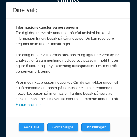
Politiforum er et redaksjonelt
Dine valg:
uavhengig fagblad som drives
etter Vær varsom-plakaten og
Informasjonskapsler og personvern
Redaktørplakaten.
For å gi deg relevante annonser på vårt nettsted bruker vi
informasjon fra ditt besøk på vårt nettsted. Du kan reservere
Politiforum er medlem av Fagpressen.
deg mot dette under "Innstillinger".
For øvrig bruker vi informasjonskapsler og lignende verktøy for
analyse, for å sammenligne nettlesere, tilpasse innhold til deg
og for å utvikle og tilby nødvendig funksjonalitet. Les mer i vår
Ansvarlig redaktør
personvernerklæring.
Erik Inderhaug
908 64 608
Vi er med i Fagpressen-nettverket. Om du samtykker under, vil
redaktor@pf.no
du få relevante annonser på nettstedene til medlemmene i
nettverket basert på informasjon fra dine besøk på tvers av
disse nettstedene. En oversikt over medlemmene finner du på
Redaksjonssjef
Fagpressen.no.
Oda Aarseth
920 51 545
oda@pf.no
Avvis alle
Godta valgte
Innstillinger