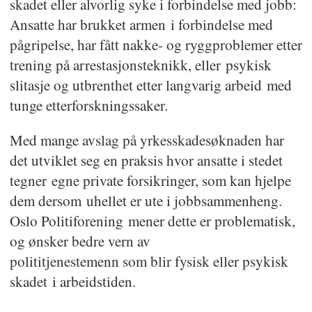
skadet eller alvorlig syke i forbindelse med jobb:
og Oslo politiforening
Ansatte har brukket armen i forbindelse med
6. Samfunnsansvar: Endring og
pågripelse, har fått nakke- og ryggproblemer etter
omstilling
trening på arrestasjonsteknikk, eller psykisk
slitasje og utbrenthet etter langvarig arbeid med
7. Avslutning
tunge etterforskningssaker.
Med mange avslag på yrkesskadesøknaden har
det utviklet seg en praksis hvor ansatte i stedet
tegner egne private forsikringer, som kan hjelpe
dem dersom uhellet er ute i jobbsammenheng.
Oslo Politiforening mener dette er problematisk,
og ønsker bedre vern av
polititjenestemenn som blir fysisk eller psykisk
skadet i arbeidstiden.