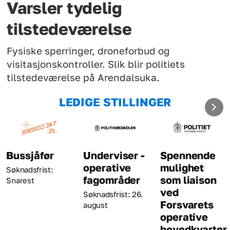
Varsler tydelig
tilstedeværelse
Fysiske sperringer, droneforbud og
visitasjonskontroller. Slik blir politiets
tilstedeværelse på Arendalsuka.
LEDIGE STILLINGER
Underviser -
Spennende
Kriminaltekni
operative
mulighet
Søknadsfrist: 23.
fagområder
som liaison
august
ved
Søknadsfrist: 26.
Forsvarets
august
operative
hovedkvarter