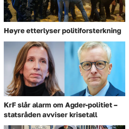
Høyre etterlyser politiforsterkning
KrF slår alarm om Agder-politiet –
statsråden avviser krisetall