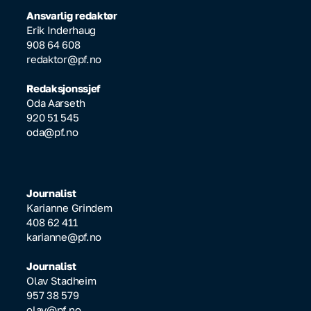
Ansvarlig redaktør
Erik Inderhaug
908 64 608
redaktor@pf.no
Redaksjonssjef
Oda Aarseth
920 51 545
oda@pf.no
Journalist
Karianne Grindem
408 62 411
karianne@pf.no
Journalist
Olav Stadheim
957 38 579
olav@pf.no