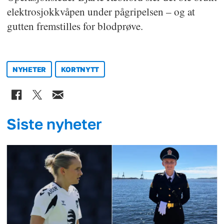
elektrosjokkvåpen under pågripelsen – og at
gutten fremstilles for blodprøve.
NYHETER
KORTNYTT
Siste nyheter