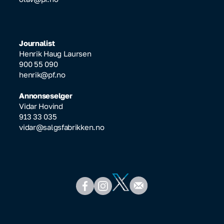
Journalist
Henrik Haug Laursen
900 55 090
henrik@pf.no
Annonseselger
Vidar Hovind
913 33 035
vidar@salgsfabrikken.no