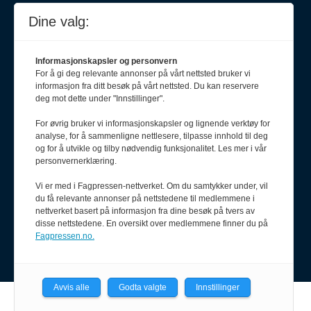
Dine valg:
Informasjonskapsler og personvern
For å gi deg relevante annonser på vårt nettsted bruker vi
informasjon fra ditt besøk på vårt nettsted. Du kan reservere
deg mot dette under "Innstillinger".
For øvrig bruker vi informasjonskapsler og lignende verktøy for
analyse, for å sammenligne nettlesere, tilpasse innhold til deg
Meld deg på nyhetsbrev
og for å utvikle og tilby nødvendig funksjonalitet. Les mer i vår
personvernerklæring.
Vi er med i Fagpressen-nettverket. Om du samtykker under, vil
du få relevante annonser på nettstedene til medlemmene i
nettverket basert på informasjon fra dine besøk på tvers av
disse nettstedene. En oversikt over medlemmene finner du på
Fagpressen.no.
Avvis alle
Godta valgte
Innstillinger
Powered by Labrador CMS