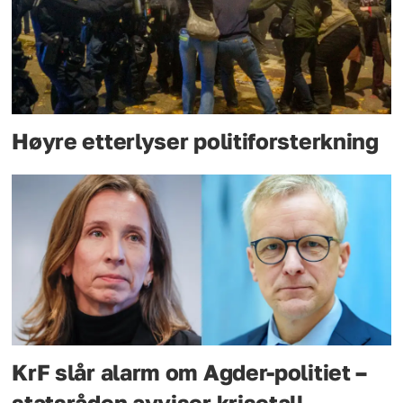
Høyre etterlyser politiforsterkning
KrF slår alarm om Agder-politiet –
statsråden avviser krisetall