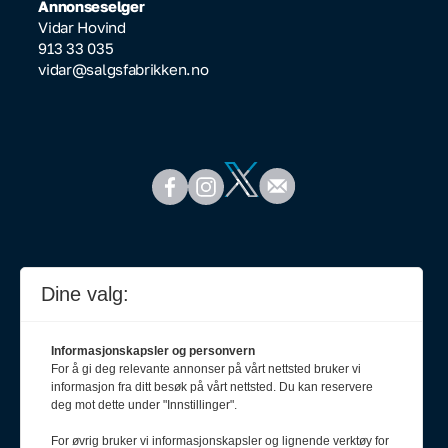
Annonseselger
Vidar Hovind
913 33 035
vidar@salgsfabrikken.no
Dine valg:
Informasjonskapsler og personvern
For å gi deg relevante annonser på vårt nettsted bruker vi
informasjon fra ditt besøk på vårt nettsted. Du kan reservere
deg mot dette under "Innstillinger".
For øvrig bruker vi informasjonskapsler og lignende verktøy for