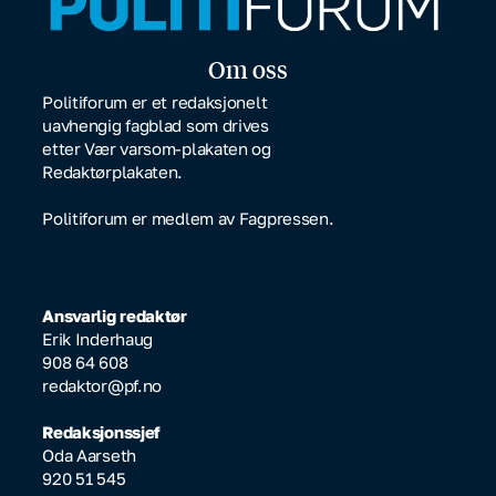
Om oss
Politiforum er et redaksjonelt
uavhengig fagblad som drives
etter Vær varsom-plakaten og
Redaktørplakaten.
Politiforum er medlem av Fagpressen.
Ansvarlig redaktør
Erik Inderhaug
908 64 608
redaktor@pf.no
Redaksjonssjef
Oda Aarseth
920 51 545