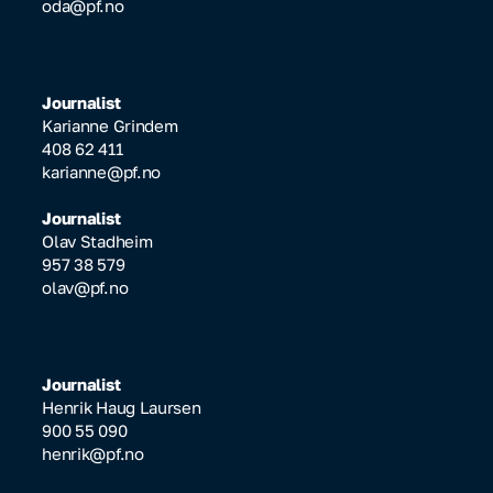
oda@pf.no
Journalist
Karianne Grindem
408 62 411
karianne@pf.no
Journalist
Olav Stadheim
957 38 579
olav@pf.no
Journalist
Henrik Haug Laursen
900 55 090
henrik@pf.no