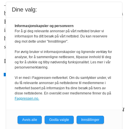
– Kripos har utviklet seg voldsomt. Da jeg
Dine valg:
begynte i 1973 holdt vi til på Helsfyr, nå er vi på
Bryn. I dag er vi over 700 ansatte og du kjenner
Informasjonskapsler og personvern
ikke en brøkdel av dem du jobber med. Du er
For å gi deg relevante annonser på vårt nettsted bruker vi
heldig hvis du kjenner alle du jobber med på
informasjon fra ditt besøk på vårt nettsted. Du kan reservere
deg mot dette under "Innstillinger".
samme avdeling, sier hun.
For øvrig bruker vi informasjonskapsler og lignende verktøy for
analyse, for å sammenligne nettlesere, tilpasse innhold til deg
Da hun begynte, var de totalt 73 ansatte.
og for å utvikle og tilby nødvendig funksjonalitet. Les mer i vår
personvernerklæring.
Vi er med i Fagpressen-nettverket. Om du samtykker under, vil
Jeg har hatt helt utrolig gode
du få relevante annonser på nettstedene til medlemmene i
nettverket basert på informasjon fra dine besøk på tvers av
kollegaer, og noen av mine aller
disse nettstedene. En oversikt over medlemmene finner du på
Fagpressen.no.
beste venner i dag, er kollegaer fra
1970- og 1980-tallet
Avvis alle
Godta valgte
Innstillinger