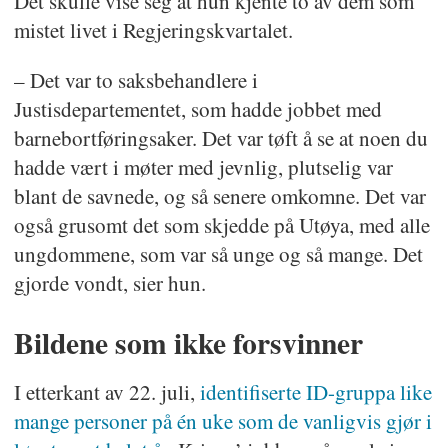
Det skulle vise seg at hun kjente to av dem som
mistet livet i Regjeringskvartalet.
– Det var to saksbehandlere i
Justisdepartementet, som hadde jobbet med
barnebortføringsaker. Det var tøft å se at noen du
hadde vært i møter med jevnlig, plutselig var
blant de savnede, og så senere omkomne. Det var
også grusomt det som skjedde på Utøya, med alle
ungdommene, som var så unge og så mange. Det
gjorde vondt, sier hun.
Bildene som ikke forsvinner
I etterkant av 22. juli,
identifiserte ID-gruppa like
mange personer på én uke som de vanligvis gjør i