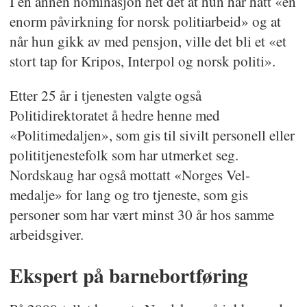
I en annen nominasjon het det at hun har hatt «en
enorm påvirkning for norsk politiarbeid» og at
når hun gikk av med pensjon, ville det bli et «et
stort tap for Kripos, Interpol og norsk politi».
Etter 25 år i tjenesten valgte også
Politidirektoratet å hedre henne med
«Politimedaljen», som gis til sivilt personell eller
polititjenestefolk som har utmerket seg.
Nordskaug har også mottatt «Norges Vel-
medalje» for lang og tro tjeneste, som gis
personer som har vært minst 30 år hos samme
arbeidsgiver.
Ekspert på barnebortføring