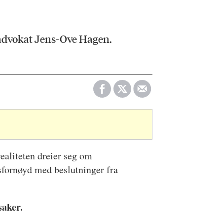
r advokat Jens-Ove Hagen.
realiteten dreier seg om
sfornøyd med beslutninger fra
saker.