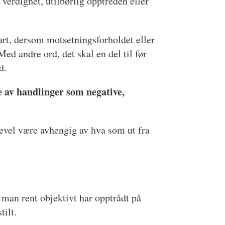
 verdighet, utilbørlig opptreden eller
art, dersom motsetningsforholdet eller
 Med andre ord, det skal en del til før
d.
e av handlinger som negative,
kevel være avhengig av hva som ut fra
 man rent objektivt har opptrådt på
tilt.