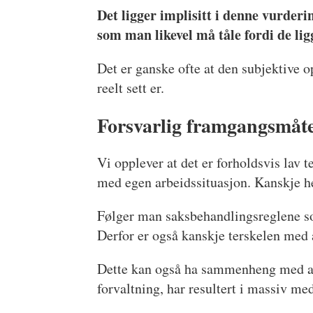
Det ligger implisitt i denne vurderi
som man likevel må tåle fordi de li
Det er ganske ofte at den subjektive op
reelt sett er.
Forsvarlig framgangsmåt
Vi opplever at det er forholdsvis lav t
med egen arbeidssituasjon. Kanskje he
Følger man saksbehandlingsreglene som
Derfor er også kanskje terskelen med å
Dette kan også ha sammenheng med at v
forvaltning, har resultert i massiv me