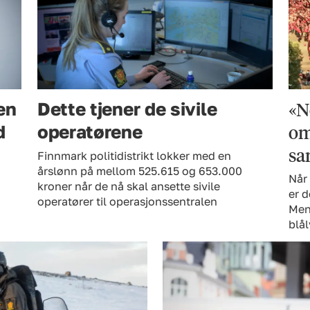
«N
en
Dette tjener de sivile
om
d
operatørene
sa
Finnmark politidistrikt lokker med en
årslønn på mellom 525.615 og 653.000
Når 
kroner når de nå skal ansette sivile
er d
operatører til operasjonssentralen
Men 
blå