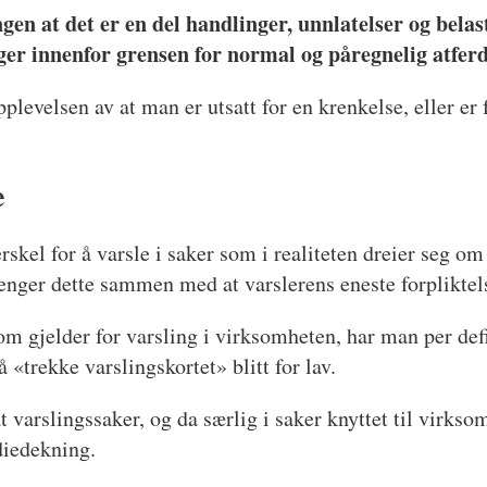
ngen at det er en del handlinger, unnlatelser og bel
gger innenfor grensen for normal og påregnelig atferd
plevelsen av at man er utsatt for en krenkelse, eller er f
e
erskel for å varsle i saker som i realiteten dreier seg o
nger dette sammen med at varslerens eneste forpliktelse
 gjelder for varsling i virksomheten, har man per defin
 «trekke varslingskortet» blitt for lav.
arslingssaker, og da særlig i saker knyttet til virkso
diedekning.