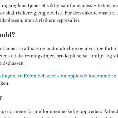
rslingsreglene tjener et viktig samfunnsmessig behov, n
r skal risikere gjengjeldelse. For den enkelte ansatte, e
dsplassen, uten å risikere represalier.
hold?
nt annet straffbare og andre ulovlige og alvorlige forh
tens etiske retningslinjer, brudd på helse-, miljø- og
eidsplassen.
slingen fra Robin Schaefer som opplevde forsømmelse i
aken.
r
 opp normene for mellommenneskelig opptreden. Arbeidsm