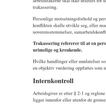
arbeidstakerne skal ikke utsettes for u
trakassering.
Personlige motsetningsforhold og per
konflikten skulle utvikle seg, eller man
uoverensstemmelser, samarbeidskonflik
Trakassering refererer til at en pe
urimelige og krenkende.
Hvilke handlinger eller unnlatelser so
en objektiv vurdering oppfattes som n
Internkontroll
Arbeidsgiver er etter § 2-1 og reglen
ligger innenfor eller utenfor de gren