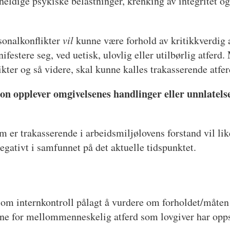
heldige psykiske belastninger, krenking av integritet og
sonalkonflikter
vil
kunne være forhold av kritikkverdig 
ifestere seg, ved uetisk, ulovlig eller utilbørlig atferd.
ter og så videre, skal kunne kalles trakasserende atfer
rson opplever omgivelsenes handlinger eller unnlatels
m er trakasserende i arbeidsmiljølovens forstand vil li
egativt i samfunnet på det aktuelle tidspunktet.
e om internkontroll pålagt å vurdere om forholdet/måten
sene for mellommenneskelig atferd som lovgiver har opps