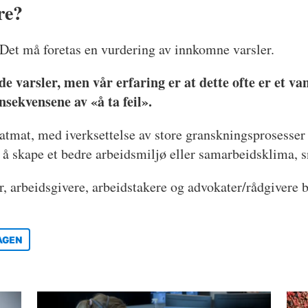
re?
. Det må foretas en vurdering av innkomne varsler.
e varsler, men vår erfaring er at dette ofte er et v
sekvensene av «å ta feil».
katmat, med iverksettelse av store granskningsprosesser
på å skape et bedre arbeidsmiljø eller samarbeidsklima, s
, arbeidsgivere, arbeidstakere og advokater/rådgivere bø
AGEN