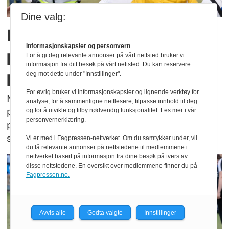
Dine valg:
Når verden møter norsk
Informasjonskapsler og personvern
politi: – Noen er redd for
For å gi deg relevante annonser på vårt nettsted bruker vi
informasjon fra ditt besøk på vårt nettsted. Du kan reservere
politiet
deg mot dette under "Innstillinger".
For øvrig bruker vi informasjonskapsler og lignende verktøy for
Med 25 nasjoner samlet til fotballfest får
analyse, for å sammenligne nettlesere, tilpasse innhold til deg
politiet en mulighet til å vise verden en
og for å utvikle og tilby nødvendig funksjonalitet. Les mer i vår
personvernerklæring.
politimodell som bygger på nærhet,
synlighet og tillit.
Vi er med i Fagpressen-nettverket. Om du samtykker under, vil
du få relevante annonser på nettstedene til medlemmene i
nettverket basert på informasjon fra dine besøk på tvers av
disse nettstedene. En oversikt over medlemmene finner du på
Fagpressen.no.
Avvis alle
Godta valgte
Innstillinger