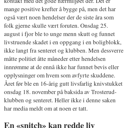
kontakt med det gode nærmiljøet der. Det er
mange positive krefter å bygge på, men det har
også vært noen hendelser der de siste åra som
folk gjerne skulle vært foruten. Onsdag 25.
august i fjor ble to unge menn skutt og funnet
livstruende skadet i en oppgang i en boligblokk,
ikke langt fra senteret og klubben. Men dessverre
måtte politiet åtte måneder etter hendelsen
innrømme at de ennå ikke har funnet bevis eller
opplysninger om hvem som avfyrte skuddene.
Året før ble en 16-årig gutt livsfarlig knivstukket
onsdag 18. november på baksida av Trosterud-
klubben og senteret. Heller ikke i denne saken
har media meldt om at noen er tatt.
En «snitch» kan redde liv