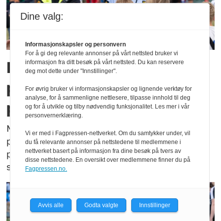
Dine valg:
Informasjonskapsler og personvern
For å gi deg relevante annonser på vårt nettsted bruker vi
Når verden møter norsk
informasjon fra ditt besøk på vårt nettsted. Du kan reservere
deg mot dette under "Innstillinger".
politi: – Noen er redd for
For øvrig bruker vi informasjonskapsler og lignende verktøy for
analyse, for å sammenligne nettlesere, tilpasse innhold til deg
politiet
og for å utvikle og tilby nødvendig funksjonalitet. Les mer i vår
personvernerklæring.
Med 25 nasjoner samlet til fotballfest får
Vi er med i Fagpressen-nettverket. Om du samtykker under, vil
politiet en mulighet til å vise verden en
du få relevante annonser på nettstedene til medlemmene i
nettverket basert på informasjon fra dine besøk på tvers av
politimodell som bygger på nærhet,
disse nettstedene. En oversikt over medlemmene finner du på
synlighet og tillit.
Fagpressen.no.
Avvis alle
Godta valgte
Innstillinger