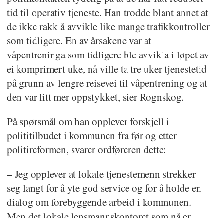
tid til operativ tjeneste. Han trodde blant annet at
de ikke rakk å avvikle like mange trafikkontroller
som tidligere. En av årsakene var at
våpentreninga som tidligere ble avvikla i løpet av
ei komprimert uke, nå ville ta tre uker tjenestetid
på grunn av lengre reisevei til våpentrening og at
den var litt mer oppstykket, sier Rognskog.
På spørsmål om han opplever forskjell i
polititilbudet i kommunen fra før og etter
politireformen, svarer ordføreren dette:
– Jeg opplever at lokale tjenestemenn strekker
seg langt for å yte god service og for å holde en
dialog om forebyggende arbeid i kommunen.
Men det lokale lensmannskontoret som nå er