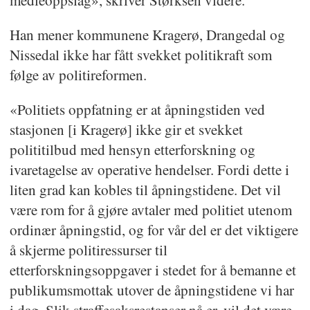
Han mener kommunene Kragerø, Drangedal og
Nissedal ikke har fått svekket politikraft som
følge av politireformen.
«Politiets oppfatning er at åpningstiden ved
stasjonen [i Kragerø] ikke gir et svekket
polititilbud med hensyn etterforskning og
ivaretagelse av operative hendelser. Fordi dette i
liten grad kan kobles til åpningstidene. Det vil
være rom for å gjøre avtaler med politiet utenom
ordinær åpningstid, og for vår del er det viktigere
å skjerme politiressurser til
etterforskningsoppgaver i stedet for å bemanne et
publikumsmottak utover de åpningstidene vi har
i dag. Slik straffesaksrestanser nå er, vil det være