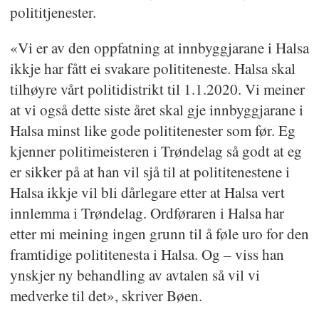
polititjenester.
«Vi er av den oppfatning at innbyggjarane i Halsa
ikkje har fått ei svakare polititeneste. Halsa skal
tilhøyre vårt politidistrikt til 1.1.2020. Vi meiner
at vi også dette siste året skal gje innbyggjarane i
Halsa minst like gode polititenester som før. Eg
kjenner politimeisteren i Trøndelag så godt at eg
er sikker på at han vil sjå til at polititenestene i
Halsa ikkje vil bli dårlegare etter at Halsa vert
innlemma i Trøndelag. Ordføraren i Halsa har
etter mi meining ingen grunn til å føle uro for den
framtidige polititenesta i Halsa. Og – viss han
ynskjer ny behandling av avtalen så vil vi
medverke til det», skriver Bøen.