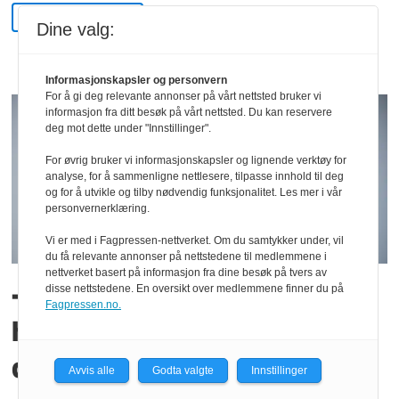
POLITIREFORMEN
Dine valg:
Informasjonskapsler og personvern
For å gi deg relevante annonser på vårt nettsted bruker vi
informasjon fra ditt besøk på vårt nettsted. Du kan reservere
deg mot dette under "Innstillinger".
For øvrig bruker vi informasjonskapsler og lignende verktøy for
analyse, for å sammenligne nettlesere, tilpasse innhold til deg
og for å utvikle og tilby nødvendig funksjonalitet. Les mer i vår
personvernerklæring.
Vi er med i Fagpressen-nettverket. Om du samtykker under, vil
du få relevante annonser på nettstedene til medlemmene i
nettverket basert på informasjon fra dine besøk på tvers av
– Vær raus mot andre, men
disse nettstedene. En oversikt over medlemmene finner du på
Fagpressen.no.
husk å være litt raus med
deg selv også
Avvis alle
Godta valgte
Innstillinger