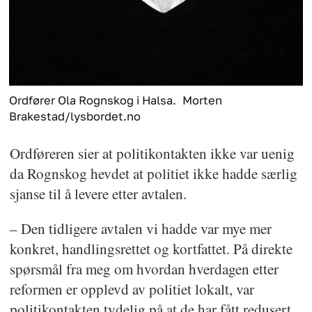
Ordfører Ola Rognskog i Halsa.
Morten
Brakestad/lysbordet.no
Ordføreren sier at politikontakten ikke var uenig
da Rognskog hevdet at politiet ikke hadde særlig
sjanse til å levere etter avtalen.
– Den tidligere avtalen vi hadde var mye mer
konkret, handlingsrettet og kortfattet. På direkte
spørsmål fra meg om hvordan hverdagen etter
reformen er opplevd av politiet lokalt, var
politikontakten tydelig på at de har fått redusert