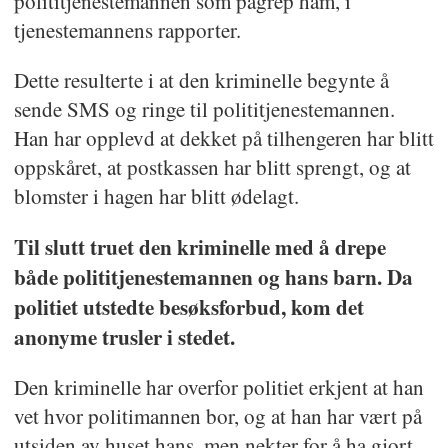
polititjenestemannen som pågrep ham, i
tjenestemannens rapporter.
Dette resulterte i at den kriminelle begynte å
sende SMS og ringe til polititjenestemannen.
Han har opplevd at dekket på tilhengeren har blitt
oppskåret, at postkassen har blitt sprengt, og at
blomster i hagen har blitt ødelagt.
Til slutt truet den kriminelle med å drepe
både polititjenestemannen og hans barn. Da
politiet utstedte besøksforbud, kom det
anonyme trusler i stedet.
Den kriminelle har overfor politiet erkjent at han
vet hvor politimannen bor, og at han har vært på
utsiden av huset hans, men nekter for å ha gjort