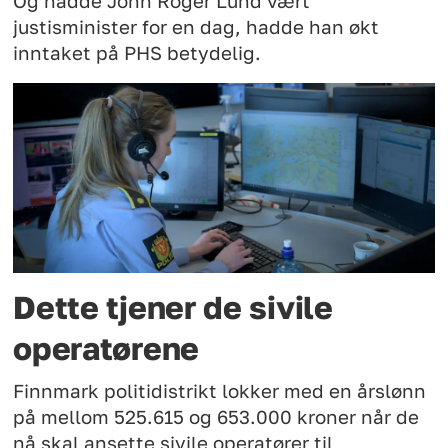
Og hadde John Roger Lund vært
justisminister for en dag, hadde han økt
inntaket på PHS betydelig.
Dette tjener de sivile
operatørene
Finnmark politidistrikt lokker med en årslønn
på mellom 525.615 og 653.000 kroner når de
nå skal ansette sivile operatører til