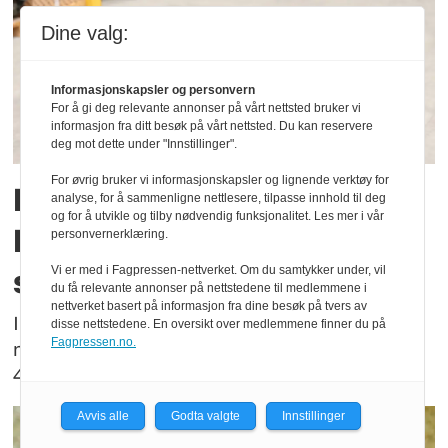
Dine valg:
Informasjonskapsler og personvern
For å gi deg relevante annonser på vårt nettsted bruker vi
informasjon fra ditt besøk på vårt nettsted. Du kan reservere
deg mot dette under "Innstillinger".
For øvrig bruker vi informasjonskapsler og lignende verktøy for
En tredjedels nedgang: -
analyse, for å sammenligne nettlesere, tilpasse innhold til deg
og for å utvikle og tilby nødvendig funksjonalitet. Les mer i vår
Fører til mer narkotika i
personvernerklæring.
samfunnet
Vi er med i Fagpressen-nettverket. Om du samtykker under, vil
du få relevante annonser på nettstedene til medlemmene i
nettverket basert på informasjon fra dine besøk på tvers av
I 2013 var det 63 ekvipasjer med
disse nettstedene. En oversikt over medlemmene finner du på
Fagpressen.no.
narkotikasøkshunder i Norge. I dag antallet
40.
Avvis alle
Godta valgte
Innstillinger