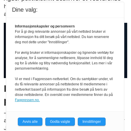
høyt arbeidspress og peker på en økning i
Dine valg:
alvorlige og komplekse straffesaker.
Informasjonskapsler og personvern
For å gi deg relevante annonser på vårt nettsted bruker vi
informasjon fra ditt besøk på vårt nettsted. Du kan reservere
deg mot dette under "Innstillinger".
For øvrig bruker vi informasjonskapsler og lignende verktøy for
analyse, for å sammenligne nettlesere, tilpasse innhold til deg
og for å utvikle og tilby nødvendig funksjonalitet. Les mer i vår
personvernerklæring.
Vi er med i Fagpressen-nettverket. Om du samtykker under, vil
du få relevante annonser på nettstedene til medlemmene i
Har drømmejobben som
nettverket basert på informasjon fra dine besøk på tvers av
disse nettstedene. En oversikt over medlemmene finner du på
pressesjef i POD
Fagpressen.no.
– Her er ingen dag lik, tempoet er høyt og
arbeidsoppgavene krevende og givende, sier
Avvis alle
Godta valgte
Innstillinger
Jeanette Solheim.