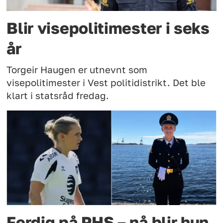
Blir visepolitimester i seks
år
Torgeir Haugen er utnevnt som
visepolitimester i Vest politidistrikt. Det ble
klart i statsråd fredag.
Ferdig på PHS – nå blir hun