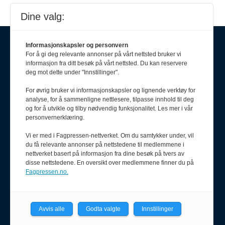
Dine valg:
Informasjonskapsler og personvern
For å gi deg relevante annonser på vårt nettsted bruker vi
informasjon fra ditt besøk på vårt nettsted. Du kan reservere
deg mot dette under "Innstillinger".
For øvrig bruker vi informasjonskapsler og lignende verktøy for
analyse, for å sammenligne nettlesere, tilpasse innhold til deg
og for å utvikle og tilby nødvendig funksjonalitet. Les mer i vår
Om oss
personvernerklæring.
Politiforum er et redaksjonelt
Vi er med i Fagpressen-nettverket. Om du samtykker under, vil
uavhengig fagblad som drives
du få relevante annonser på nettstedene til medlemmene i
etter Vær varsom-plakaten og
nettverket basert på informasjon fra dine besøk på tvers av
Redaktørplakaten.
disse nettstedene. En oversikt over medlemmene finner du på
Fagpressen.no.
Politiforum er medlem av Fagpressen.
Avvis alle
Godta valgte
Innstillinger