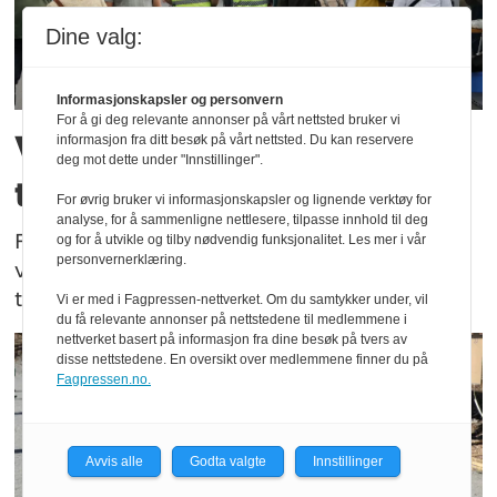
Dine valg:
Informasjonskapsler og personvern
For å gi deg relevante annonser på vårt nettsted bruker vi
Varsler tydelig
informasjon fra ditt besøk på vårt nettsted. Du kan reservere
deg mot dette under "Innstillinger".
tilstedeværelse
For øvrig bruker vi informasjonskapsler og lignende verktøy for
analyse, for å sammenligne nettlesere, tilpasse innhold til deg
Fysiske sperringer, droneforbud og
og for å utvikle og tilby nødvendig funksjonalitet. Les mer i vår
personvernerklæring.
visitasjonskontroller. Slik blir politiets
tilstedeværelse på Arendalsuka.
Vi er med i Fagpressen-nettverket. Om du samtykker under, vil
du få relevante annonser på nettstedene til medlemmene i
nettverket basert på informasjon fra dine besøk på tvers av
disse nettstedene. En oversikt over medlemmene finner du på
Fagpressen.no.
Avvis alle
Godta valgte
Innstillinger