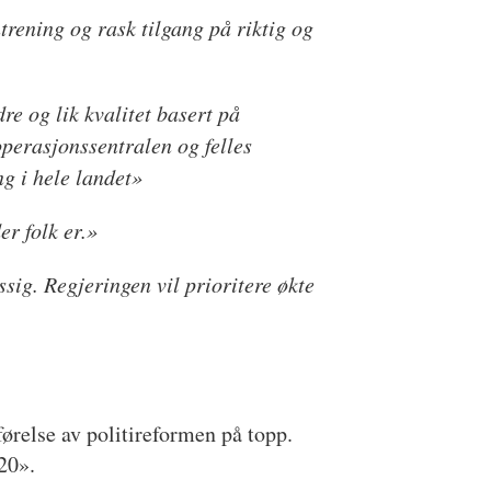
trening og rask tilgang på riktig og
re og lik kvalitet basert på
operasjonssentralen og felles
ng i hele landet»
er folk er.»
ssig. Regjeringen vil prioritere økte
førelse av politireformen på topp.
20».