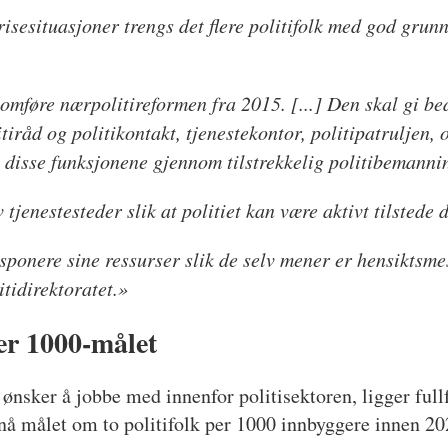
isesituasjoner trengs det flere politifolk med god grunn
omføre nærpolitireformen fra 2015. [...] Den skal gi bed
tiråd og politikontakt, tjenestekontor, politipatruljen, 
re disse funksjonene gjennom tilstrekkelig politibemanni
tjenestesteder slik at politiet kan være aktivt tilstede d
isponere sine ressurser slik de selv mener er hensiktsme
litidirektoratet.»
per 1000-målet
n ønsker å jobbe med innenfor politisektoren, ligger full
 nå målet om to politifolk per 1000 innbyggere innen 20