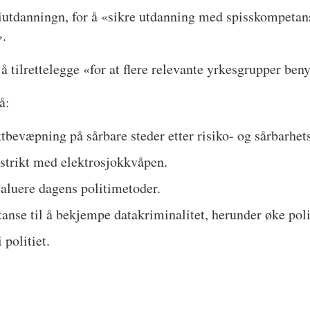
iutdanningn, for å «sikre utdanning med spisskompetan
».
å tilrettelegge «for at flere relevante yrkesgrupper beny
å:
tbevæpning på sårbare steder etter risiko- og sårbarhet
distrikt med elektrosjokkvåpen.
evaluere dagens politimetoder.
anse til å bekjempe datakriminalitet, herunder øke polit
 politiet.