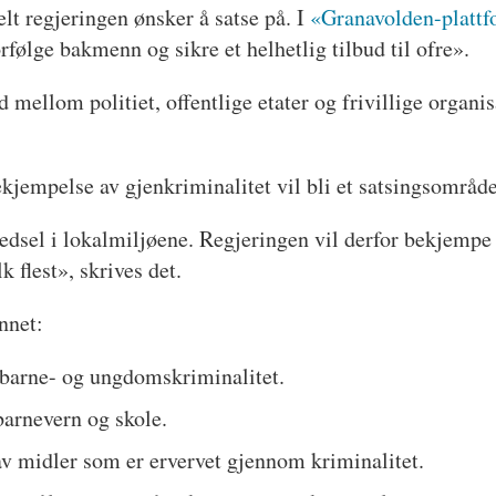
felt regjeringen ønsker å satse på. I
«Granavolden-platt
rfølge bakmenn og sikre et helhetlig tilbud til ofre».
d mellom politiet, offentlige etater og frivillige organi
ekjempelse av gjenkriminalitet vil bli et satsingsområde
dsel i lokalmiljøene. Regjeringen vil derfor bekjempe g
 flest», skrives det.
nnet:
 barne- og ungdomskriminalitet.
barnevern og skole.
av midler som er ervervet gjennom kriminalitet.