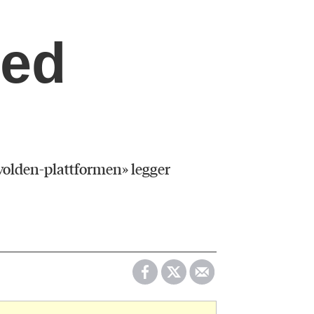
med
avolden-plattformen» legger