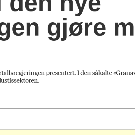
l den nye
ngen gjøre 
rtallsregjeringen presentert. I den såkalte «Gran
justissektoren.