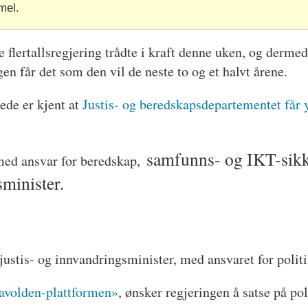
mel.
 flertallsregjering trådte i kraft denne uken, og dermed 
en får det som den vil de neste to og et halvt årene.
rede er kjent at
Justis- og beredskapsdepartementet får y
samfunns- og IKT-sikk
med ansvar for beredskap,
sminister.
justis- og innvandringsminister, med ansvaret for polit
avolden-plattformen»
, ønsker regjeringen å satse på pol