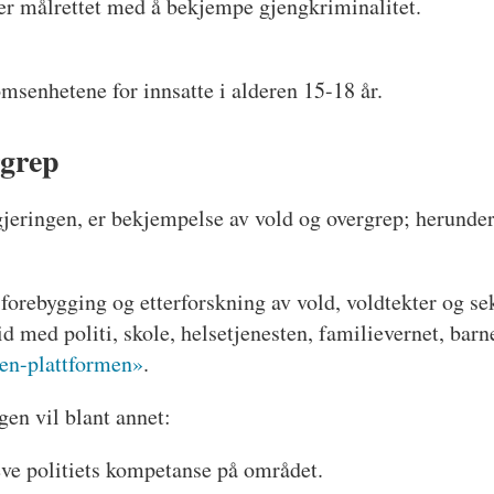
er målrettet med å bekjempe gjengkriminalitet.
omsenhetene for innsatte i alderen 15-18 år.
rgrep
gjeringen, er bekjempelse av vold og overgrep; herunder
 forebygging og etterforskning av vold, voldtekter og se
eid med politi, skole, helsetjenesten, familievernet, bar
en-plattformen»
.
ngen vil blant annet:
eve politiets kompetanse på området.