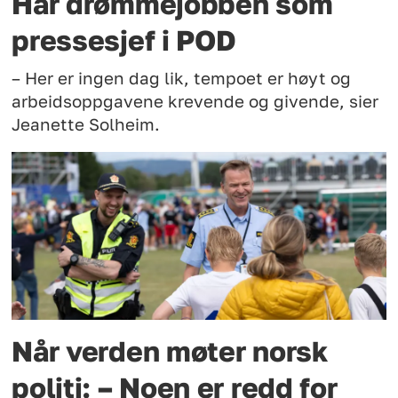
Har drømmejobben som
pressesjef i POD
– Her er ingen dag lik, tempoet er høyt og
arbeidsoppgavene krevende og givende, sier
Jeanette Solheim.
Når verden møter norsk
politi: – Noen er redd for