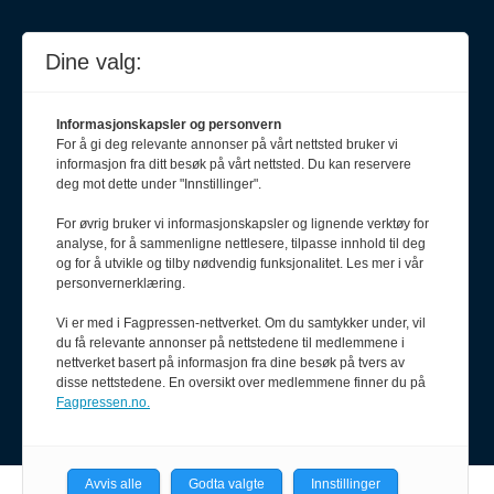
Dine valg:
Informasjonskapsler og personvern
For å gi deg relevante annonser på vårt nettsted bruker vi
informasjon fra ditt besøk på vårt nettsted. Du kan reservere
deg mot dette under "Innstillinger".
For øvrig bruker vi informasjonskapsler og lignende verktøy for
Meld deg på nyhetsbrev
analyse, for å sammenligne nettlesere, tilpasse innhold til deg
og for å utvikle og tilby nødvendig funksjonalitet. Les mer i vår
personvernerklæring.
Vi er med i Fagpressen-nettverket. Om du samtykker under, vil
du få relevante annonser på nettstedene til medlemmene i
nettverket basert på informasjon fra dine besøk på tvers av
disse nettstedene. En oversikt over medlemmene finner du på
Fagpressen.no.
Avvis alle
Godta valgte
Innstillinger