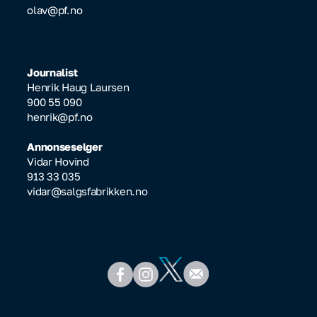
olav@pf.no
Journalist
Henrik Haug Laursen
900 55 090
henrik@pf.no
Annonseselger
Vidar Hovind
913 33 035
vidar@salgsfabrikken.no