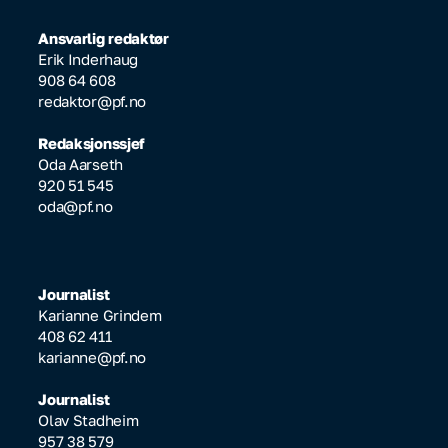
Ansvarlig redaktør
Erik Inderhaug
908 64 608
redaktor@pf.no
Redaksjonssjef
Oda Aarseth
920 51 545
oda@pf.no
Journalist
Karianne Grindem
408 62 411
karianne@pf.no
Journalist
Olav Stadheim
957 38 579