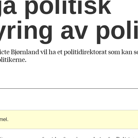
å politisk
yring av poli
te Bjørnland vil ha et politidirektorat som kan set
olitikerne.
mel.