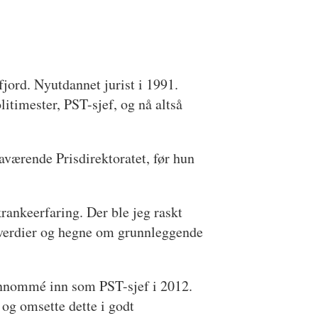
jord. Nyutdannet jurist i 1991.
litimester, PST-sjef, og nå altså
 daværende Prisdirektoratet, før hun
rankeerfaring. Der ble jeg raskt
ge verdier og hegne om grunnleggende
rennommé inn som PST-sjef i 2012.
og omsette dette i godt