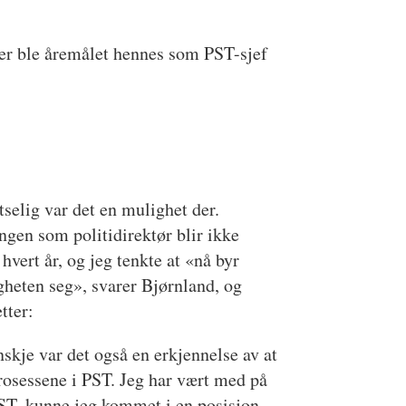
mer ble åremålet hennes som PST-sjef
tselig var det en mulighet der.
ingen som politidirektør blir ikke
 hvert år, og jeg tenkte at «nå byr
heten seg», svarer Bjørnland, og
etter:
skje var det også en erkjennelse av at
prosessene i PST. Jeg har vært med på
 PST, kunne jeg kommet i en posisjon