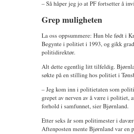
– Så håper jeg jo at PF fortsetter å in
Grep muligheten
La oss oppsummere: Hun ble født i Kri
Begynte i politiet i 1993, og gikk grad
politidirektør.
Alt dette egentlig litt tilfeldig. Bjør
søkte på en stilling hos politiet i Tøns
– Jeg kom inn i politietaten som poli
grepet av nerven av å være i politiet
forhold i samfunnet, sier Bjørnland.
Etter seks år som politimester i davæ
Aftenposten mente Bjørnland var en p