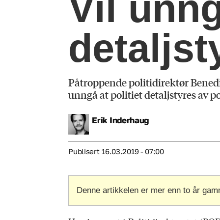
Vil unng
detaljst
Påtroppende politidirektør Benedic
unngå at politiet detaljstyres av p
Erik
Inderhaug
Publisert
16.03.2019 - 07:00
Denne artikkelen er mer enn to år gam