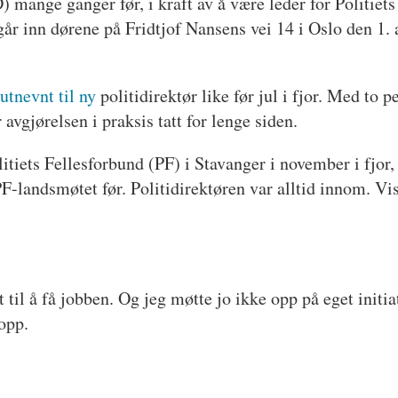
) mange ganger før, i kraft av å være leder for Politiets
r inn dørene på Fridtjof Nansens vei 14 i Oslo den 1. ap
utnevnt til ny
politidirektør like før jul i fjor. Med to 
 avgjørelsen i praksis tatt for lenge siden.
litiets Fellesforbund (PF) i Stavanger i november i fjor
PF-landsmøtet før. Politidirektøren var alltid innom. Vis
til å få jobben. Og jeg møtte jo ikke opp på eget initiati
 opp.