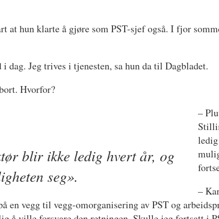
rt at hun klarte å gjøre som PST-sjef også. I fjor som
 i dag. Jeg trives i tjenesten, sa hun da til Dagbladet.
 bort. Hvorfor?
– Plu
Still
ledig
tør blir ikke ledig hvert år, og
mulig
forts
ligheten seg».
– Kan
ed på en vegg til vegg-omorganisering av PST og arbeids
lig å ville forsvare den retningen. Skulle jeg fortsatt i