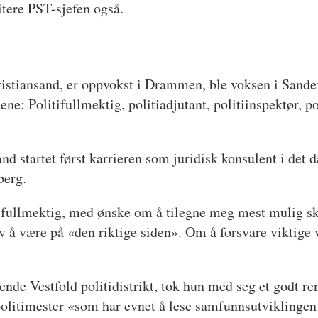
vitere PST-sjefen også.
stiansand, er oppvokst i Drammen, ble voksen i Sandef
ene: Politifullmektig, politiadjutant, politiinspektør, po
nland startet først karrieren som juridisk konsulent i det
berg.
tifullmektig, med ønske om å tilegne meg mest mulig sk
, av å være på «den riktige siden». Om å forsvare vikti
rende Vestfold politidistrikt, tok hun med seg et godt 
olitimester «som har evnet å lese samfunnsutviklingen 