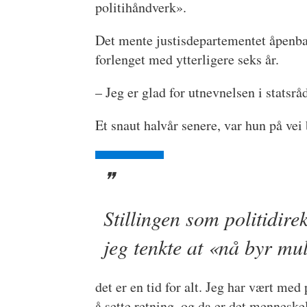
politihåndverk».
Det mente justisdepartementet åpenba
forlenget med ytterligere seks år.
– Jeg er glad for utnevnelsen i statsråd
Et snaut halvår senere, var hun på vei
Stillingen som politidirek
jeg tenkte at «nå byr mu
det er en tid for alt. Jeg har vært m
å sette retning, og da er det menneske