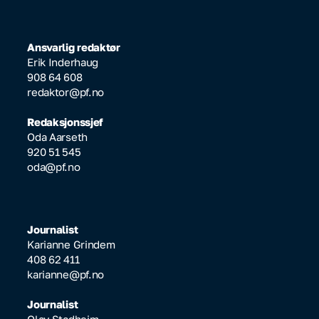
Ansvarlig redaktør
Erik Inderhaug
908 64 608
redaktor@pf.no
Redaksjonssjef
Oda Aarseth
920 51 545
oda@pf.no
Journalist
Karianne Grindem
408 62 411
karianne@pf.no
Journalist
Olav Stadheim