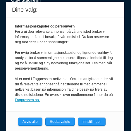
957 38 579
Dine valg:
olav@pf.no
Informasjonskapsler og personvern
For å gi deg relevante annonser på vårt nettsted bruker vi
informasjon fra ditt besøk på vårt nettsted. Du kan reservere
Journalist
deg mot dette under "Innstillinger".
Henrik Haug Laursen
900 55 090
For øvrig bruker vi informasjonskapsler og lignende verktøy for
henrik@pf.no
analyse, for å sammenligne nettlesere, tilpasse innhold til deg
og for å utvikle og tilby nødvendig funksjonalitet. Les mer i vår
Annonseselger
personvernerklæring.
Vidar Hovind
Vi er med i Fagpressen-nettverket. Om du samtykker under, vil
913 33 035
du få relevante annonser på nettstedene til medlemmene i
vidar@salgsfabrikken.no
nettverket basert på informasjon fra dine besøk på tvers av
disse nettstedene. En oversikt over medlemmene finner du på
Fagpressen.no.
Avvis alle
Godta valgte
Innstillinger