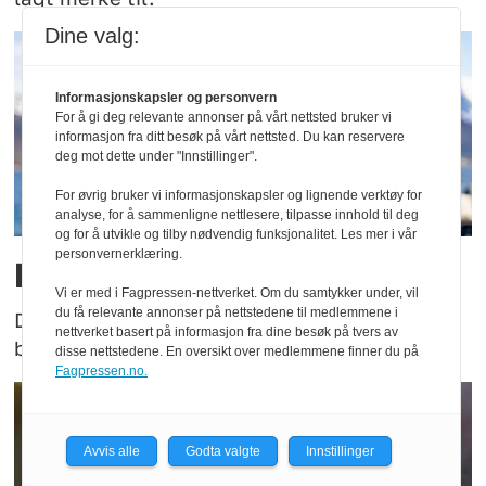
Dine valg:
Informasjonskapsler og personvern
For å gi deg relevante annonser på vårt nettsted bruker vi
informasjon fra ditt besøk på vårt nettsted. Du kan reservere
deg mot dette under "Innstillinger".
For øvrig bruker vi informasjonskapsler og lignende verktøy for
analyse, for å sammenligne nettlesere, tilpasse innhold til deg
og for å utvikle og tilby nødvendig funksjonalitet. Les mer i vår
personvernerklæring.
Han er ny FOT-leder
Vi er med i Fagpressen-nettverket. Om du samtykker under, vil
du få relevante annonser på nettstedene til medlemmene i
Den nye FOT-lederen i Møre og Romsdal har
nettverket basert på informasjon fra dine besøk på tvers av
både lang erfaring og bred kompetanse.
disse nettstedene. En oversikt over medlemmene finner du på
Fagpressen.no.
Avvis alle
Godta valgte
Innstillinger