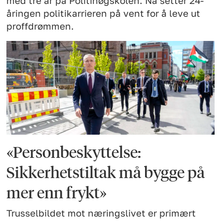
med tre år på Politihøgskolen. Nå setter 24-
åringen politikarrieren på vent for å leve ut
proffdrømmen.
«Personbeskyttelse:
Sikkerhetstiltak må bygge på
mer enn frykt»
Trusselbildet mot næringslivet er primært