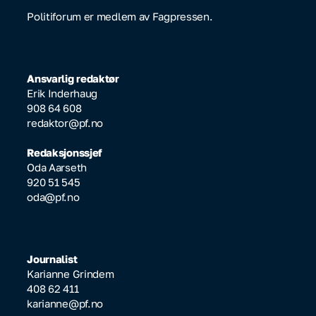
Politiforum er medlem av Fagpressen.
Ansvarlig redaktør
Erik Inderhaug
908 64 608
redaktor@pf.no
Redaksjonssjef
Oda Aarseth
920 51 545
oda@pf.no
Journalist
Karianne Grindem
408 62 411
karianne@pf.no