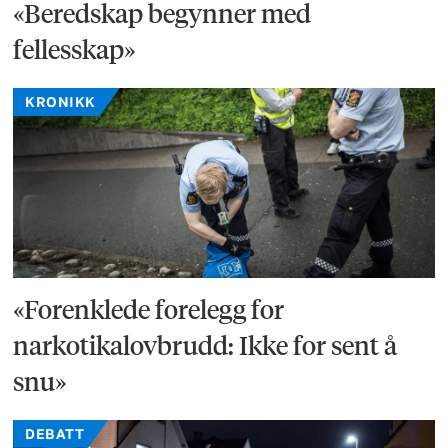
«Beredskap begynner med
fellesskap»
KRONIKK
«Forenklede forelegg for
narkotikalovbrudd: Ikke for sent å
snu»
DEBATT