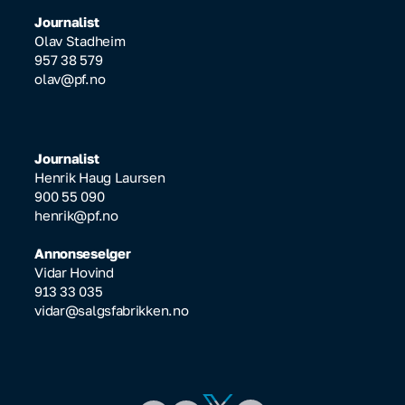
Journalist
Olav Stadheim
957 38 579
olav@pf.no
Journalist
Henrik Haug Laursen
900 55 090
henrik@pf.no
Annonseselger
Vidar Hovind
913 33 035
vidar@salgsfabrikken.no