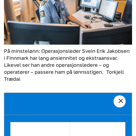
På minstelønn: Operasjonsleder Svein Erik Jakobsen
i Finnmark har lang ansiennitet og ekstraansvar.
Likevel ser han andre operasjonsledere – og
operatører – passere ham på lønnsstigen.
Torkjell
Trædal
SLIK ER MINSTELØNNA SOM
OPERASJONSLEDER
Distrikt
Kroner