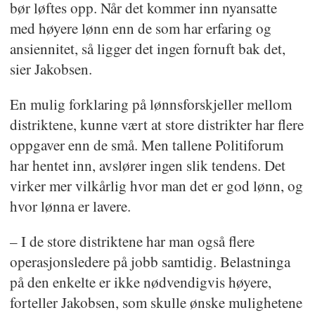
bør løftes opp. Når det kommer inn nyansatte
med høyere lønn enn de som har erfaring og
Sør-Øst
537.700
ansiennitet, så ligger det ingen fornuft bak det,
sier Jakobsen.
Agder
537.700
En mulig forklaring på lønnsforskjeller mellom
distriktene, kunne vært at store distrikter har flere
Trøndelag
537.700
oppgaver enn de små. Men tallene Politiforum
har hentet inn, avslører ingen slik tendens. Det
Finnmark
517.700
virker mer vilkårlig hvor man det er god lønn, og
hvor lønna er lavere.
Troms
499.600
– I de store distriktene har man også flere
operasjonsledere på jobb samtidig. Belastninga
på den enkelte er ikke nødvendigvis høyere,
forteller Jakobsen, som skulle ønske mulighetene