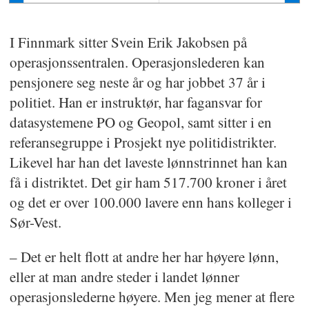
Sør-Vest
623.900
I Finnmark sitter Svein Erik Jakobsen på
operasjonssentralen. Operasjonslederen kan
Øst
600.200
pensjonere seg neste år og har jobbet 37 år i
politiet. Han er instruktør, har fagansvar for
Vest
590.000
datasystemene PO og Geopol, samt sitter i en
referansegruppe i Prosjekt nye politidistrikter.
Innlandet
569.000
Likevel har han det laveste lønnstrinnet han kan
få i distriktet. Det gir ham 517.700 kroner i året
og det er over 100.000 lavere enn hans kolleger i
Oslo
558.500
Sør-Vest.
Møre og
– Det er helt flott at andre her har høyere lønn,
548.200
Romsdal
eller at man andre steder i landet lønner
operasjonslederne høyere. Men jeg mener at flere
Nordland
548.200