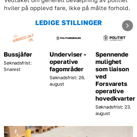
Vedtaket om generell bevæpning av politiet
hviler på opplevd fare, ikke på målte forhold.
LEDIGE STILLINGER
Bussjåfør
Underviser -
Spennende
operative
mulighet
Søknadsfrist:
fagområder
som liaison
Snarest
ved
Søknadsfrist: 26.
Forsvarets
august
operative
hovedkvarter
Søknadsfrist: 23.
august