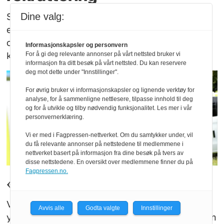
Sju personer er siktet for å ha solgt
Dine valg:
elektroniske sigaretter for å rekruttere barn
og ungdom til narkotikasalg og annen
Informasjonskapsler og personvern
kriminalitet.
For å gi deg relevante annonser på vårt nettsted bruker vi
informasjon fra ditt besøk på vårt nettsted. Du kan reservere
deg mot dette under "Innstillinger".
For øvrig bruker vi informasjonskapsler og lignende verktøy for
analyse, for å sammenligne nettlesere, tilpasse innhold til deg
og for å utvikle og tilby nødvendig funksjonalitet. Les mer i vår
personvernerklæring.
Vi er med i Fagpressen-nettverket. Om du samtykker under, vil
du få relevante annonser på nettstedene til medlemmene i
nettverket basert på informasjon fra dine besøk på tvers av
disse nettstedene. En oversikt over medlemmene finner du på
Fagpressen.no.
«Vi ser at det virker»
Vi ser flere alvorlige voldshendelser. Vi ser
Avvis alle
Godta valgte
Innstillinger
yngre gjerningspersoner. Vi ser narkotika som