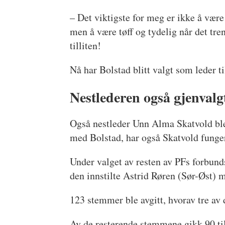
– Det viktigste for meg er ikke å være 
men å være tøff og tydelig når det tre
tilliten!
Nå har Bolstad blitt valgt som leder ti
Nestlederen også gjenvalg
Også nestleder Unn Alma Skatvold ble
med Bolstad, har også Skatvold funge
Under valget av resten av PFs forbund
den innstilte Astrid Røren (Sør-Øst)
123 stemmer ble avgitt, hvorav tre av
Av de resterende stemmene gikk 90 ti