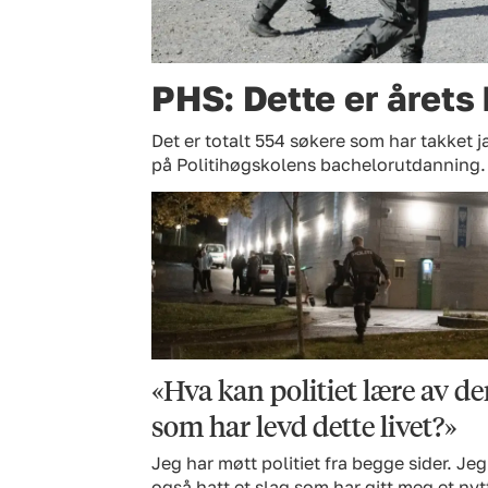
PHS: Dette er årets 
Det er totalt 554 søkere som har takket ja
på Politihøgskolens bachelorutdanning.
«Hva kan politiet lære av d
som har levd dette livet?»
Jeg har møtt politiet fra begge sider. Jeg
også hatt et slag som har gitt meg et nyt