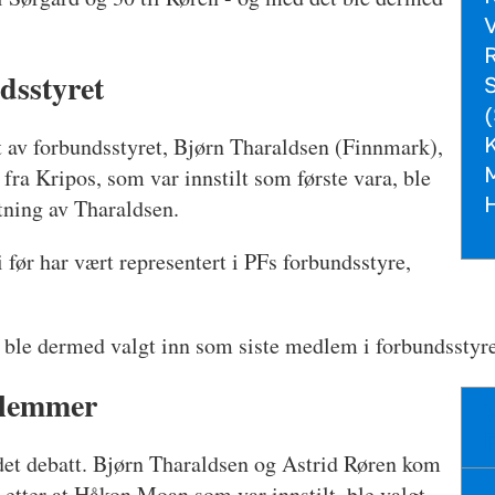
V
R
dsstyret
(
K
t av forbundsstyret, Bjørn Tharaldsen (Finnmark),
M
ra Kripos, som var innstilt som første vara, ble
stning av Tharaldsen.
før har vært representert i PFs forbundsstyre,
ble dermed valgt inn som siste medlem i forbundsstyre
dlemmer
et debatt. Bjørn Tharaldsen og Astrid Røren kom
 etter at Håkon Moan som var innstilt, ble valgt