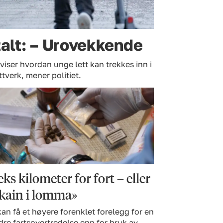
talt: – Urovekkende
 viser hvordan unge lett kan trekkes inn i
ttverk, mener politiet.
ks kilometer for fort – eller
kain i lomma»
an få et høyere forenklet forelegg for en
re fartsovertredelse enn for bruk av