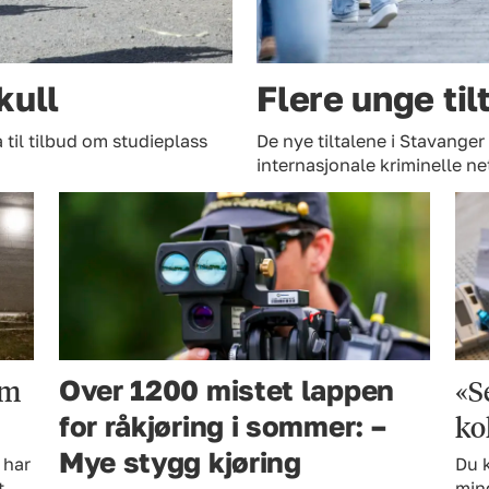
kull
Flere unge til
 til tilbud om studieplass
De nye tiltalene i Stavanger
internasjonale kriminelle ne
em
«Se
Over 1200 mistet lappen
ko
for råkjøring i sommer: –
Mye stygg kjøring
 har
Du k
t
mind