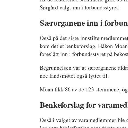
Sørgård valgt inn i forbundsstyret.
Særorganene inn i forbun
Også på det siste innstilte medlemme
kom det et benkeforslag. Håkon Moan f
foreslått inn i forbundsstyret på beko
Begrunnelsen var at særorganene aldri 
noe landsmøtet også lyttet til.
Moan fikk 86 av de 123 stemmene, og 
Benkeforslag for varame
Også i valget av varamedlemmer ble d
inn som benkeforslag som første vara,