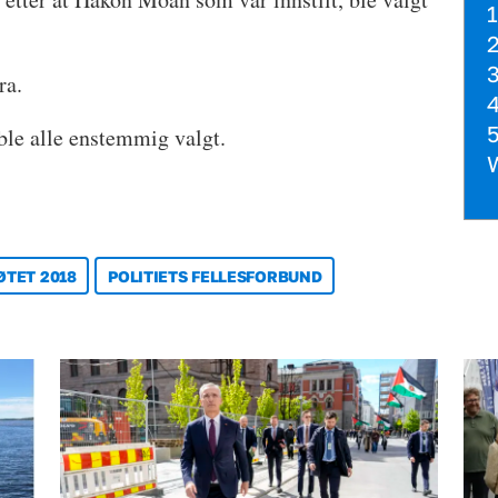
1
2
3
ra.
4
5
le alle enstemmig valgt.
W
TET 2018
POLITIETS FELLESFORBUND