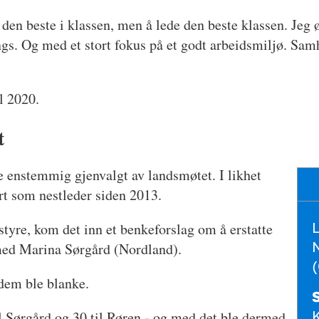
den beste i klassen, men å lede den beste klassen. Jeg øn
ngs. Og med et stort fokus på et godt arbeidsmiljø. Samh
l 2020.
t
 enstemmig gjenvalgt av landsmøtet. I likhet
rt som nestleder siden 2013.
L
styre, kom det inn et benkeforslag om å erstatte
N
 med Marina Sørgård (Nordland).
(
 dem ble blanke.
K
l Sørgård og 30 til Røren - og med det ble dermed