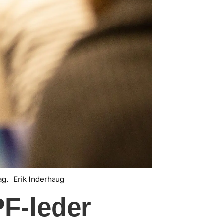
ag.
Erik Inderhaug
PF-leder