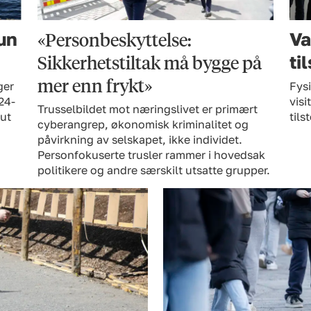
«Personbeskyttelse:
hun
Va
Sikkerhetstiltak må bygge på
ti
mer enn frykt»
ger
Fysi
24-
visi
Trusselbildet mot næringslivet er primært
 ut
til
cyberangrep, økonomisk kriminalitet og
påvirkning av selskapet, ikke individet.
Personfokuserte trusler rammer i hovedsak
politikere og andre særskilt utsatte grupper.