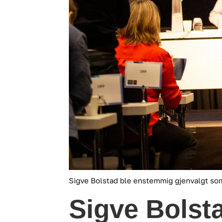
Sigve Bolstad ble enstemmig gjenvalgt som
Sigve Bolst