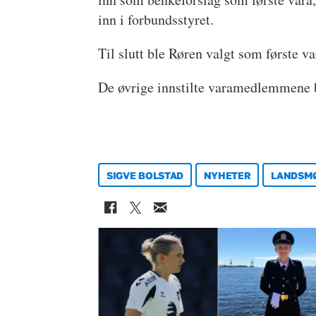
inn i forbundsstyret.
Til slutt ble Røren valgt som første va
De øvrige innstilte varamedlemmene b
SIGVE BOLSTAD
NYHETER
LANDSMØ