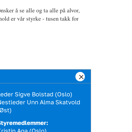
sker å se alle og ta alle på alvor,
old er vår styrke - tusen takk for
FORBUNDSSTYRET I PF
eder Sigve Bolstad (Oslo)
estleder Unn Alma Skatvold
Øst)
Styremedlemmer:
ristin Aga (Oslo)