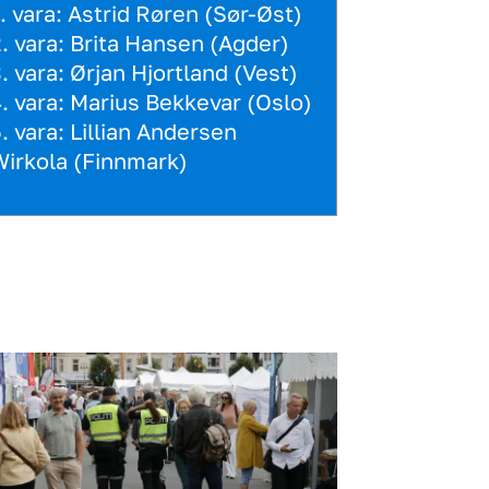
. vara: Astrid Røren (Sør-Øst)
. vara: Brita Hansen (Agder)
. vara: Ørjan Hjortland (Vest)
. vara: Marius Bekkevar (Oslo)
. vara: Lillian Andersen
irkola (Finnmark)