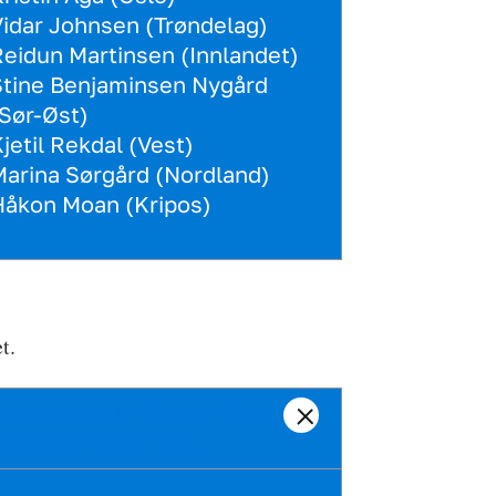
idar Johnsen (Trøndelag)
eidun Martinsen (Innlandet)
Stine Benjaminsen Nygård
Sør-Øst)
jetil Rekdal (Vest)
arina Sørgård (Nordland)
Håkon Moan (Kripos)
t.
VARAMEDLEMMER TIL PFS
FORBUNDSSTYRE